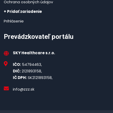
Ochrana osobných údajov
+ Pridať zariadenie
Prihlásenie
Prevádzkovateľ portálu
SKY Healthcare s.r.o.
IČO:
54794463,
DIČ:
2121893158,
IČ DPH:
SK2121893158,
info@zzz.sk