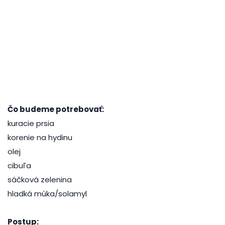
Čo budeme potrebovať:
kuracie prsia
korenie na hydinu
olej
cibuľa
sáčková zelenina
hladká múka/solamyl
Postup: