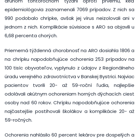
druhom tohtoročnom týždni oproti prvému, keď
epidemiológovia zaznamenali 7069 prípadov. Z nich sa
990 podobalo chrípke, avšak jej vírus neizolovali ani v
jednom z nich. Komplikácie súvisiace s ARO sa objavili u
6,68 percenta chorých.
Priemerná týždenná chorobnosť na ARO dosiahla 1806 a
na chrípku napodobňujúce ochorenia 253 prípadov na
100 tisíc obyvateľov, vyplynulo z údajov z Regionálneho
úradu verejného zdravotníctva v Banskej Bystrici. Najviac
pacientov tvorili 20- až 59-roční ľudia, najlepšie
odolávali akútnym ochoreniam horných dýchacích ciest
osoby nad 60 rokov. Chrípku napodobňujúce ochorenia
najčastejšie postihovali školákov a komplikácie 20- až
59-ročných.
Ochorenia nahlásilo 60 percent lekárov pre dospelých a