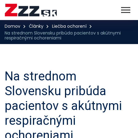
Domov
Články
Liečba ochorení
Na strednom Slovensku pribúda pacientov s akútnymi
respiračnými ochoreniami
Na strednom
Slovensku pribúda
pacientov s akútnymi
respiračnými
ochoreniami