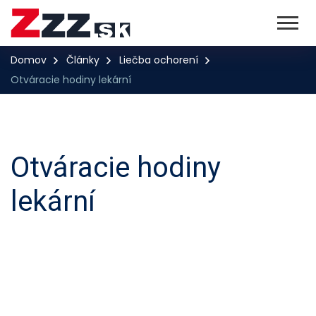
Domov
Články
Liečba ochorení
Otváracie hodiny lekární
Otváracie hodiny
lekární