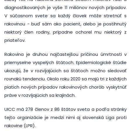
diagnostikovaných je vyše 11 miliónov nových prípadov.
V súčasnom svete sa každý človek môže stretnúť s
rakovinou - buď sám ako pacient, alebo je postihnutý
niektorý člen rodiny, prípadne ochorel mu niektorý z
priateľov.
Rakovina je druhou najčastejšou príčinou úmrtnosti v
priemyselne vyspelých štátoch. Epidemiologické štúdie
ukazujú, že v rozvíjajúcich sa štátoch možno sledovať
rovnakú tendenciu. Okolo roku 2020 sa majú tri z každých
piatich nových prípadov rakovinových chorôb vyskytnúť
práve v rozvíjajúcich sa krajinách.
UICC má 278 členov z 86 štátov sveta a podľa stránky
tejto organizácie je medzi nimi aj slovenská Liga proti
rakovine (LPR).