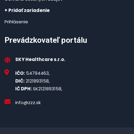
+ Pridať zariadenie
Prihlásenie
Prevádzkovateľ portálu
SKY Healthcare s.r.o.
IČO:
54794463,
DIČ:
2121893158,
IČ DPH:
SK2121893158,
info@zzz.sk