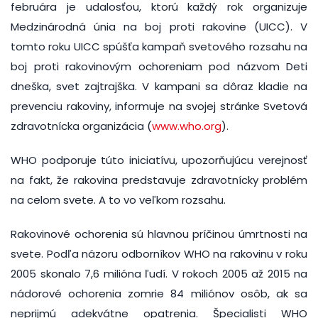
februára je udalosťou, ktorú každý rok organizuje
Medzinárodná únia na boj proti rakovine (UICC). V
tomto roku UICC spúšťa kampaň svetového rozsahu na
boj proti rakovinovým ochoreniam pod názvom Deti
dneška, svet zajtrajška. V kampani sa dôraz kladie na
prevenciu rakoviny, informuje na svojej stránke Svetová
zdravotnícka organizácia (
www.who.org
).
WHO podporuje túto iniciatívu, upozorňujúcu verejnosť
na fakt, že rakovina predstavuje zdravotnícky problém
na celom svete. A to vo veľkom rozsahu.
Rakovinové ochorenia sú hlavnou príčinou úmrtnosti na
svete. Podľa názoru odborníkov WHO na rakovinu v roku
2005 skonalo 7,6 milióna ľudí. V rokoch 2005 až 2015 na
nádorové ochorenia zomrie 84 miliónov osôb, ak sa
neprijmú adekvátne opatrenia. Špecialisti WHO