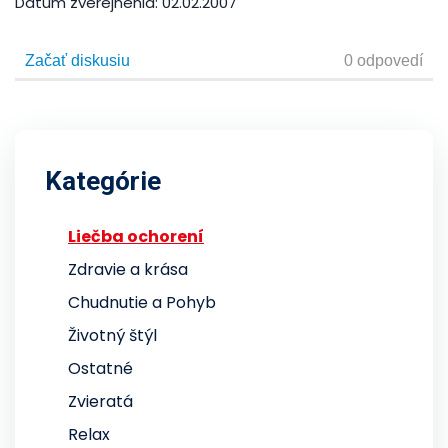
Dátum zverejnenia:
02.02.2007
Kategórie
Liečba ochorení
Zdravie a krása
Chudnutie a Pohyb
Životný štýl
Ostatné
Zvieratá
Relax