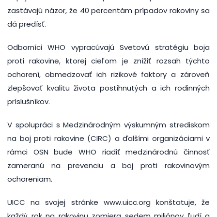
zastávajú názor, že 40 percentám prípadov rakoviny sa
dá predísť.
Odborníci WHO vypracúvajú Svetovú stratégiu boja
proti rakovine, ktorej cieľom je znížiť rozsah týchto
ochorení, obmedzovať ich rizikové faktory a zároveň
zlepšovať kvalitu života postihnutých a ich rodinných
príslušníkov.
V spolupráci s Medzinárodným výskumným strediskom
na boj proti rakovine (CIRC) a ďalšími organizáciami v
rámci OSN bude WHO riadiť medzinárodnú činnosť
zameranú na prevenciu a boj proti rakovinovým
ochoreniam.
UICC na svojej stránke www.uicc.org konštatuje, že
každý rok na rakovinu zomiera sedem miliónov ľudí a