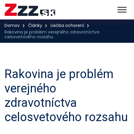
Domov
Články
Liečba ochorení
Rakovina je problém verejného zdravotníctva
celosvetového rozsahu
Rakovina je problém
verejného
zdravotníctva
celosvetového rozsahu