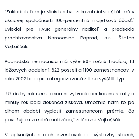
"Zakladateľom je Ministerstvo zdravotníctva, štát má v
akciovej spoločnosti 100-percentnú majetkovú účasť,"
uviedol pre TASR generálny riaditeľ a predseda
predstavenstva Nemocnice Poprad, a.s., Štefan
Vojtaššák.
Popradská nemocnica má vyše 90- ročnú tradíciu, 14
lôžkových oddelení, 622 postelí a 1100 zamestnancov. V
roku 2002 bola prekategorizovaná z II. na vyšší III. typ.
"Už druhý rok nemocnica nevytvorila ani korunu straty a
minulý rok bola dokonca zisková. Umožnilo nám to po
dlhom období vyplatiť zamestnancom prémie, čo
považujem za silnú motiváciu," zdôraznil Vojtaššák.
V uplynulých rokoch investovali do výstavby striech,