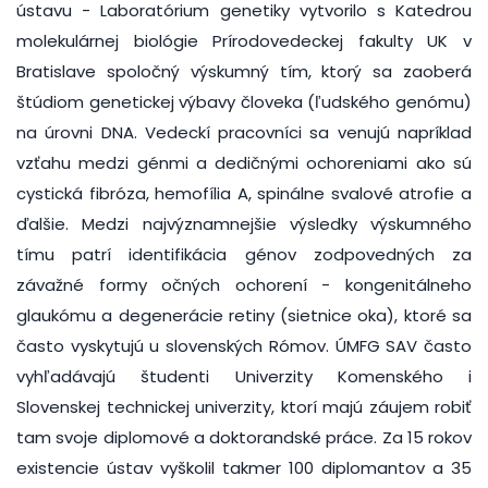
ústavu - Laboratórium genetiky vytvorilo s Katedrou
molekulárnej biológie Prírodovedeckej fakulty UK v
Bratislave spoločný výskumný tím, ktorý sa zaoberá
štúdiom genetickej výbavy človeka (ľudského genómu)
na úrovni DNA. Vedeckí pracovníci sa venujú napríklad
vzťahu medzi génmi a dedičnými ochoreniami ako sú
cystická fibróza, hemofília A, spinálne svalové atrofie a
ďalšie. Medzi najvýznamnejšie výsledky výskumného
tímu patrí identifikácia génov zodpovedných za
závažné formy očných ochorení - kongenitálneho
glaukómu a degenerácie retiny (sietnice oka), ktoré sa
často vyskytujú u slovenských Rómov. ÚMFG SAV často
vyhľadávajú študenti Univerzity Komenského i
Slovenskej technickej univerzity, ktorí majú záujem robiť
tam svoje diplomové a doktorandské práce. Za 15 rokov
existencie ústav vyškolil takmer 100 diplomantov a 35