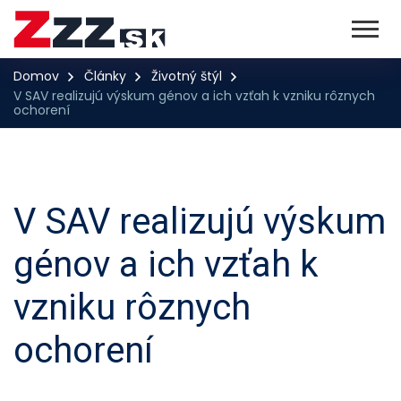
Domov
Články
Životný štýl
V SAV realizujú výskum génov a ich vzťah k vzniku rôznych
ochorení
V SAV realizujú výskum
génov a ich vzťah k
vzniku rôznych
ochorení