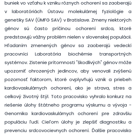
buniek vo vzťahu k vzniku rôznych ochorení sa zaoberajú
v laboratóriách Ústavu molekulárnej fyziológie a
genetiky SAV (ÚMFG SAV) v Bratislave. Zmeny niektorých
génov sú často príčinou ochorení srdca, ktoré
predstavujú vážny problém nielen v slovenskej populácii.
Hľadaním zmenených génov sa zaoberajú vedeckí
pracovníci Laboratória biochémie transportných
systémov. Zistenie prítomnosti "škodlivých" génov môže
upozorniť ohrozených jedincov, aby venovali zvýšenú
pozornosť faktorom, ktoré ovplyvňujú vznik a priebeh
kardiovaskulárnych ochorení, ako je strava, stres a
celkový životný štýl. Toto pracovisko vyhralo konkurz na
riešenie úlohy štátneho programu výskumu a vývoja -
Genomika kardiovaskulárnych ochorení pre zdravšiu
populáciu ľudí. Cieľom úlohy je zlepšiť diagnostiku a
prevenciu srdcovocievnych ochorení. Ďalšie pracovisko