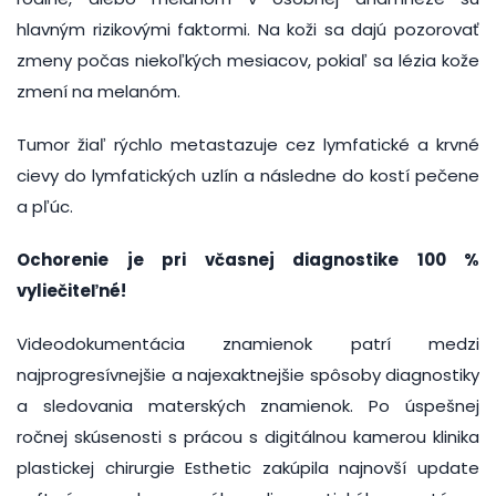
hlavným rizikovými faktormi. Na koži sa dajú pozorovať
zmeny počas niekoľkých mesiacov, pokiaľ sa lézia kože
zmení na melanóm.
Tumor žiaľ rýchlo metastazuje cez lymfatické a krvné
cievy do lymfatických uzlín a následne do kostí pečene
a pľúc.
Ochorenie je pri včasnej diagnostike 100 %
vyliečiteľné!
Videodokumentácia znamienok patrí medzi
najprogresívnejšie a najexaktnejšie spôsoby diagnostiky
a sledovania materských znamienok. Po úspešnej
ročnej skúsenosti s prácou s digitálnou kamerou klinika
plastickej chirurgie Esthetic zakúpila najnovší update