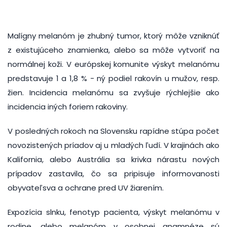
Malígny melanóm je zhubný tumor, ktorý môže vzniknúť
z existujúceho znamienka, alebo sa môže vytvoriť na
normálnej koži. V európskej komunite výskyt melanómu
predstavuje 1 a 1,8 % - ný podiel rakovín u mužov, resp.
žien. Incidencia melanómu sa zvyšuje rýchlejšie ako
incidencia iných foriem rakoviny.
V posledných rokoch na Slovensku rapídne stúpa počet
novozistených príadov aj u mladých ľudí. V krajinách ako
Kalifornia, alebo Austrália sa krivka nárastu nových
prípadov zastavila, čo sa pripisuje informovanosti
obyvateľsva a ochrane pred UV žiarením.
Expozícia slnku, fenotyp pacienta, výskyt melanómu v
rodine, alebo melanóm v osobnej anamnéze sú