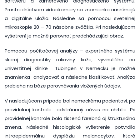
softwéru a kamerového diagnostického systému.
Prostredníctvom videokamery sa znamienka nasnímajú
a digitálne uložia. Následne sa pomocou svetelnej
mikroskopie 20 – 70 násobne zväčšia. Pri nasledujúcom
vyšetrení je možné porovnať predchádzajúci obraz.
Pomocou počítačovej analýzy – expertného systému
skorej diagnostiky rakoviny kože, vyvinutého na
univerzitnej klinike Tubingen v Nemecku je možné
znamienka analyzovať a následne klasifikovať. Analýza
prebieha na báze porovnávania vložených údajov.
V nasledujúcom prípade bol nemeckému pacientovi, po
pravidelnej kontrole odstránený névus na chrbte. Pri
pravidelnej kontrole bola zistená farebná aj štrukturálna
zmena. Následné histologické vyšetrenie potvrdilo
intraepidermálnu dyspláziu melanocytov, ktorá