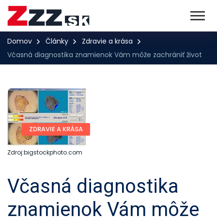
Domov
Články
Zdravie a krása
Včasná diagnostika znamienok Vám môže zachrániť život
ZDRAVIE A KRÁSA
Zdroj:bigstockphoto.com
Včasná diagnostika
znamienok Vám môže