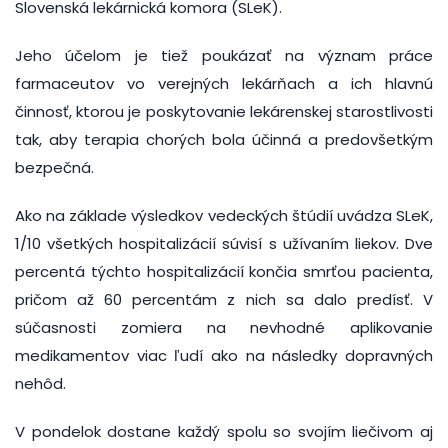
Slovenská lekárnická komora (SLeK).
Jeho účelom je tiež poukázať na význam práce
farmaceutov vo verejných lekárňach a ich hlavnú
činnosť, ktorou je poskytovanie lekárenskej starostlivosti
tak, aby terapia chorých bola účinná a predovšetkým
bezpečná.
Ako na základe výsledkov vedeckých štúdií uvádza SLeK,
1/10 všetkých hospitalizácií súvisí s užívaním liekov. Dve
percentá týchto hospitalizácií končia smrťou pacienta,
pričom až 60 percentám z nich sa dalo predísť. V
súčasnosti zomiera na nevhodné aplikovanie
medikamentov viac ľudí ako na následky dopravných
nehôd.
V pondelok dostane každý spolu so svojím liečivom aj