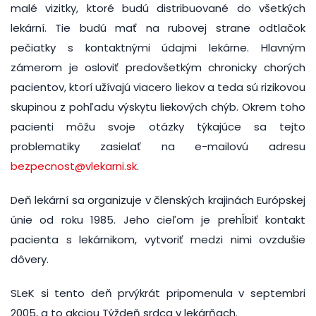
malé vizitky, ktoré budú distribuované do všetkých
lekární. Tie budú mať na rubovej strane odtlačok
pečiatky s kontaktnými údajmi lekárne. Hlavným
zámerom je osloviť predovšetkým chronicky chorých
pacientov, ktorí užívajú viacero liekov a teda sú rizikovou
skupinou z pohľadu výskytu liekových chýb. Okrem toho
pacienti môžu svoje otázky týkajúce sa tejto
problematiky zasielať na e-mailovú adresu
bezpecnost@vlekarni.sk
.
Deň lekární sa organizuje v členských krajinách Európskej
únie od roku 1985. Jeho cieľom je prehĺbiť kontakt
pacienta s lekárnikom, vytvoriť medzi nimi ovzdušie
dôvery.
SLeK si tento deň prvýkrát pripomenula v septembri
2005, a to akciou Týždeň srdca v lekárňach.