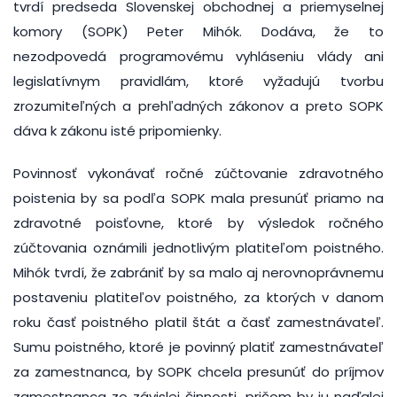
tvrdí predseda Slovenskej obchodnej a priemyselnej
komory (SOPK) Peter Mihók. Dodáva, že to
nezodpovedá programovému vyhláseniu vlády ani
legislatívnym pravidlám, ktoré vyžadujú tvorbu
zrozumiteľných a prehľadných zákonov a preto SOPK
dáva k zákonu isté pripomienky.
Povinnosť vykonávať ročné zúčtovanie zdravotného
poistenia by sa podľa SOPK mala presunúť priamo na
zdravotné poisťovne, ktoré by výsledok ročného
zúčtovania oznámili jednotlivým platiteľom poistného.
Mihók tvrdí, že zabrániť by sa malo aj nerovnoprávnemu
postaveniu platiteľov poistného, za ktorých v danom
roku časť poistného platil štát a časť zamestnávateľ.
Sumu poistného, ktoré je povinný platiť zamestnávateľ
za zamestnanca, by SOPK chcela presunúť do príjmov
zamestnanca zo závislej činnosti, pričom by ju naďalej