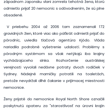
západnom Japonsku vlani zomrela tehotná žena, ktorú
odmietlo prijať 20 nemocníc s odôvodnením, že sú plne
obsadené.
V priebehu 2004 až 2006 tam zaznamenali 172
gravidných žien, ktoré viac ako päťkrát odmietli prijať do
pôrodníc, uviedla tlačová agentúra Kjódo. Vláda
nariadila podrobné vyšetrenie udalostí. Problémy s
pôrodným systémom sa však netýkajú iba krajiny
vychádzajúceho slnka. Rozhorčenie austrálskej
verejnosti vyvolali nedávne potraty dvoch rodičiek v
Sydney. Nádejné mamičky potratili na toaletách,
pretože nevydržali dlhé čakanie v prijímacej miestnosti
nemocnice.
Ženy prijaté do nemocnice Royal North Shore označili
poskytnutú opateru za "starostlivosť na úrovni krajín