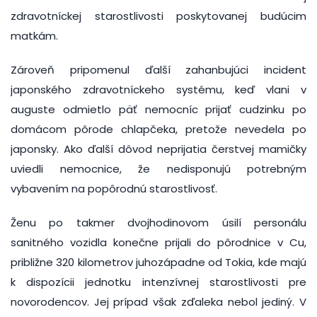
zdravotníckej starostlivosti poskytovanej budúcim
matkám.
Zároveň pripomenul ďalší zahanbujúci incident
japonského zdravotníckeho systému, keď vlani v
auguste odmietlo päť nemocníc prijať cudzinku po
domácom pôrode chlapčeka, pretože nevedela po
japonsky. Ako ďalší dôvod neprijatia čerstvej mamičky
uviedli nemocnice, že nedisponujú potrebným
vybavením na popôrodnú starostlivosť.
Ženu po takmer dvojhodinovom úsilí personálu
sanitného vozidla konečne prijali do pôrodnice v Cu,
približne 320 kilometrov juhozápadne od Tokia, kde majú
k dispozícii jednotku intenzívnej starostlivosti pre
novorodencov. Jej prípad však zďaleka nebol jediný. V