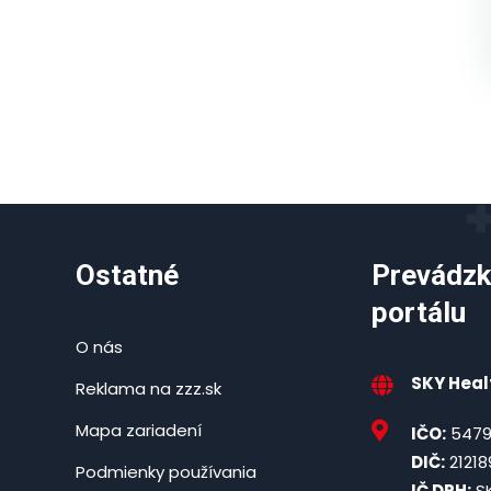
Ostatné
Prevádzk
portálu
O nás
SKY Healt
Reklama na zzz.sk
Mapa zariadení
IČO:
5479
DIČ:
21218
Podmienky používania
IČ DPH:
SK