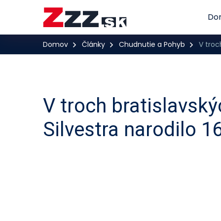
Do
Domov
Články
Chudnutie a Pohyb
V troc
V troch bratislavsk
Silvestra narodilo 16