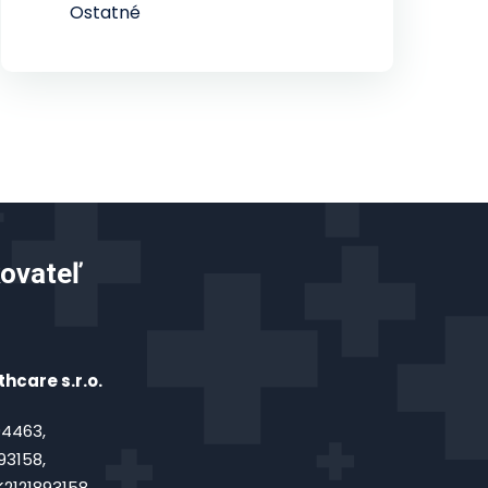
Ostatné
ovateľ
hcare s.r.o.
4463,
93158,
2121893158,