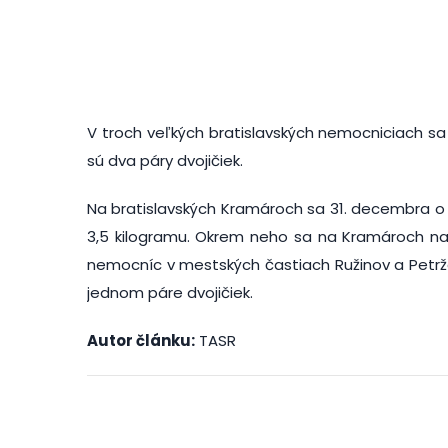
V troch veľkých bratislavských nemocniciach sa 
sú dva páry dvojičiek.
Na bratislavských Kramároch sa 31. decembra o 
3,5 kilogramu. Okrem neho sa na Kramároch nar
nemocníc v mestských častiach Ružinov a Petrž
jednom páre dvojičiek.
Autor článku:
TASR