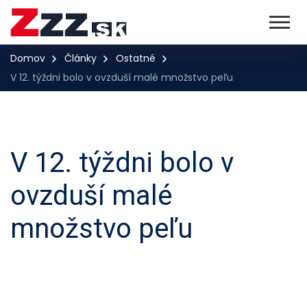
Domov
Články
Ostatné
V 12. týždni bolo v ovzduší malé množstvo peľu
V 12. týždni bolo v
ovzduší malé
množstvo peľu