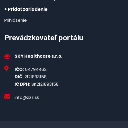
+ Pridať zariadenie
Prihlásenie
Prevádzkovateľ portálu
SKY Healthcare s.r.o.
IČO:
54794463,
DIČ:
2121893158,
IČ DPH:
SK2121893158,
info@zzz.sk