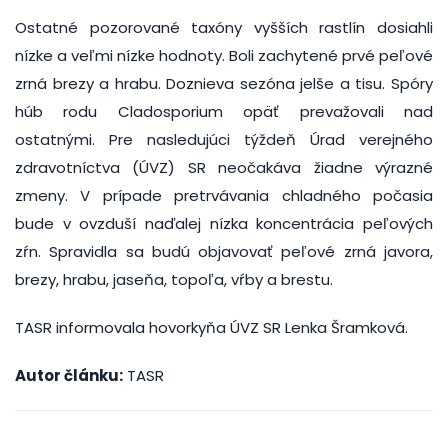
Ostatné pozorované taxóny vyšších rastlín dosiahli
nízke a veľmi nízke hodnoty. Boli zachytené prvé peľové
zrná brezy a hrabu. Doznieva sezóna jelše a tisu. Spóry
húb rodu Cladosporium opäť prevažovali nad
ostatnými. Pre nasledujúci týždeň Úrad verejného
zdravotníctva (ÚVZ) SR neočakáva žiadne výrazné
zmeny. V prípade pretrvávania chladného počasia
bude v ovzduší naďalej nízka koncentrácia peľových
zŕn. Spravidla sa budú objavovať peľové zrná javora,
brezy, hrabu, jaseňa, topoľa, vŕby a brestu.
TASR informovala hovorkyňa ÚVZ SR Lenka Šramková.
Autor článku:
TASR