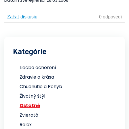
Dátum zverejnenia:
28.03.2008
Kategórie
Liečba ochorení
Zdravie a krása
Chudnutie a Pohyb
Životný štýl
Ostatné
Zvieratá
Relax