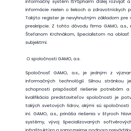
informačný systém ISYSpharm ďalej rozvíjať 
informácie nielen o liekoch a zdravotníckych 
Takýto register je nevyhnutným základom pre v
preskripcie. Z tohto dôvodu firma GAMO, a.s.,
Štefanom Krchnákom, špecialistom na oblasť el
subjektmi.
O spoločnosti GAMO, a.s.
Spoločnosť GAMO, a.s., je jedným z význa
informačných technológií. Silnou stránkou 
schopnosti prispôsobiť riešenie potrebám 
kvalifikácia predstaviteľov spoločnosti je po
takých svetových lídrov, akými sú spoločnosti I
iní. GAMO, a.s., prináša riešenia v štyroch h
systémy, vývoj špecializovaných softvérový
infraštruktúra a samozrejme podpora prevádzky I