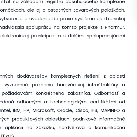
a stať sa základom registra obsahujúceho komplexné
pomôckach, ale aj o ostatných tovarových položkách.
ytvorenie a uvedenie do praxe systému elektronickej
 nadviazala spoluprácu na tomto projekte s PharmDr.
ektronickej preskripcie a s ďalšími spolupracujúcimi
mných dodávateľov komplexných riešení z oblasti
je významné poznanie hardvérovej infraštruktúry a
a požiadavkám konkrétneho zákazníka. Odbornosť a
tvrdená odbornými a technologickými certifikátmi od
ntel, IBM, HP, Microsoft, Oracle, Cisco, IFS, MAPINFO a
lavných produktových oblastiach: podnikové informačné
ch aplikácií na zákazku, hardvérová a komunikačná
T a IS.