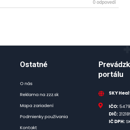
Ostatné
Prevádzk
portálu
O nás
SKY Healt
Reklama na zzz.sk
Mapa zariadení
IČO:
5479
DIČ:
21218
Podmienky používania
IČ DPH:
SK
Kontakt