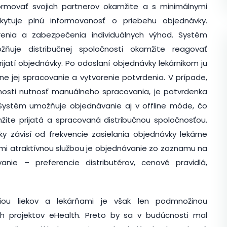
formovať svojich partnerov okamžite a s minimálnymi
kytuje plnú informovanosť o priebehu objednávky.
enia a zabezpečenia individuálnych výhod. Systém
ňuje distribučnej spoločnosti okamžite reagovať
ijatí objednávky. Po odoslaní objednávky lekárnikom ju
ne jej spracovanie a vytvorenie potvrdenia. V prípade,
čnosti nutnosť manuálneho spracovania, je potvrdenka
 Systém umožňuje objednávanie aj v offline móde, čo
ite prijatá a spracovaná distribučnou spoločnosťou.
 závisí od frekvencie zasielania objednávky lekárne
eľmi atraktívnou službou je objednávanie zo zoznamu na
anie – preferencie distributérov, cenové pravidlá,
ciou liekov a lekárňami je však len podmnožinou
h projektov eHealth. Preto by sa v budúcnosti mal