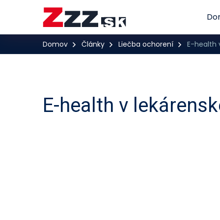
Do
Domov
Články
Liečba ochorení
E-health 
E-health v lekárensk