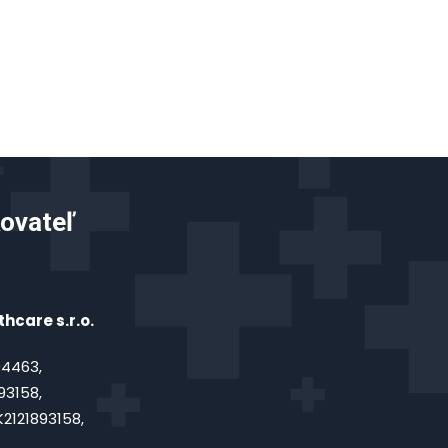
ovateľ
hcare s.r.o.
4463,
93158,
2121893158,