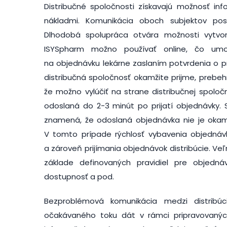
Distribučné spoločnosti získavajú možnosť in
nákladmi. Komunikácia oboch subjektov pos
Dlhodobá spolupráca otvára možnosti vytvor
ISYSpharm možno používať online, čo umož
na objednávku lekárne zaslaním potvrdenia o pr
distribučná spoločnosť okamžite prijme, prebeh
že možno vylúčiť na strane distribučnej spolo
odoslaná do 2-3 minút po prijatí objednávky.
znamená, že odoslaná objednávka nie je okamž
V tomto prípade rýchlosť vybavenia objednávky
a zároveň prijímania objednávok distribúcie. V
základe definovaných pravidiel pre objednáv
dostupnosť a pod.
Bezproblémová komunikácia medzi distribú
očakávaného toku dát v rámci pripravovanýc