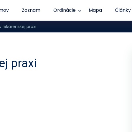
mov
Zoznam
Ordinácie
Mapa
Články
v lekárenskej praxi
ej praxi