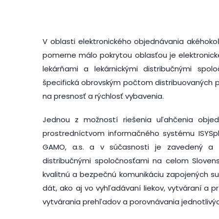
V oblasti elektronického objednávania akéhokoľ
pomerne málo pokrytou oblasťou je elektronic
lekárňami a lekárnickými distribučnými spo
špecifická obrovským počtom distribuovaných po
na presnosť a rýchlosť vybavenia.
Jednou z možností riešenia uľahčenia objed
prostredníctvom informačného systému ISYSph
GAMO, a.s. a v súčasnosti je zavedený a 
distribučnými spoločnosťami na celom Slovensk
kvalitnú a bezpečnú komunikáciu zapojených sub
dát, ako aj vo vyhľadávaní liekov, vytváraní a 
vytvárania prehľadov a porovnávania jednotlivý