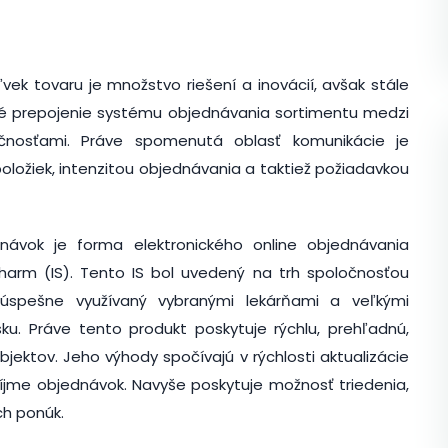
vek tovaru je množstvo riešení a inovácií, avšak stále
ké prepojenie systému objednávania sortimentu medzi
ločnosťami. Práve spomenutá oblasť komunikácie je
ložiek, intenzitou objednávania a taktiež požiadavkou
návok je forma elektronického online objednávania
arm (IS). Tento IS bol uvedený na trh spoločnosťou
úspešne využívaný vybranými lekárňami a veľkými
u. Práve tento produkt poskytuje rýchlu, prehľadnú,
jektov. Jeho výhody spočívajú v rýchlosti aktualizácie
príjme objednávok. Navyše poskytuje možnosť triedenia,
ch ponúk.