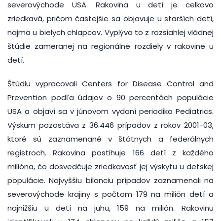
severovýchode USA. Rakovina u detí je celkovo
zriedkavá, pričom častejšie sa objavuje u starších detí,
najmä u bielych chlapcov. Vyplýva to z rozsiahlej vládnej
štúdie zameranej na regionálne rozdiely v rakovine u
detí.
Štúdiu vypracovali Centers for Disease Control and
Prevention podľa údajov o 90 percentách populácie
USA a objaví sa v júnovom vydaní periodika Pediatrics.
Výskum pozostáva z 36.446 prípadov z rokov 2001-03,
ktoré sú zaznamenané v štátnych a federálnych
registroch. Rakovina postihuje 166 detí z každého
milióna, čo dosvedčuje zriedkavosť jej výskytu u detskej
populácie. Najvyššiu bilanciu prípadov zaznamenali na
severovýchode krajiny s počtom 179 na milión detí a
najnižšiu u detí na juhu, 159 na milión. Rakovinu