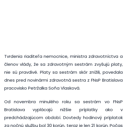
Tvrdenia riaditeľa nemocnice, ministra zdravotníctva a
členov vlády, že sa zdravotným sestrám zvyšujú platy,
nie sú pravdivé. Platy sa sestrám skôr znížili, povedala
dnes pred novinármi zdravotná sestra z FNsP Bratislava
pracovisko Petržalka Soňa Vlasková.
Od novembra minulého roku sa sestrám vo FNsP
Bratislava vyplácajú nižšie príplatky ako v
predchádzajúcom období. Dovtedy hodinový príplatok
za nočnú službu bol 30 korún, teraz je len 21 korún. Počas