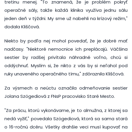
tretinu menej. "To znamená, že je problém pokryť
operačné sály, takže každá klinika využíva jednu sálu
jeden deň v týždni. My sme už nabehli na krízový režim,"
dodala Kliščová.
Niekto by podľa nej mohol povedať, že je dobré mať
nadčasy. "Niektoré nemocnice ich preplácajú. Väčšina
sestier by radšej privítala náhradné voľno, chcú si
oddýchnuť. Myslím si, že nikto z vás by si neľahol pod
ruky unaveného operačného tímu," zdôraznila Kliščová.
Za výsmech a neúctu označila odmeňovanie sestier
Jolana Szögediová z FNsP pracovisko Staré Mesto.
"Za prácu, ktorú vykonávame, je to almužna, z ktorej sa
nedá vyžiť," povedala Szögediová, ktorá sa sama stará
o 16-ročnú dcéru. Všetky drahšie veci musí kupovať na