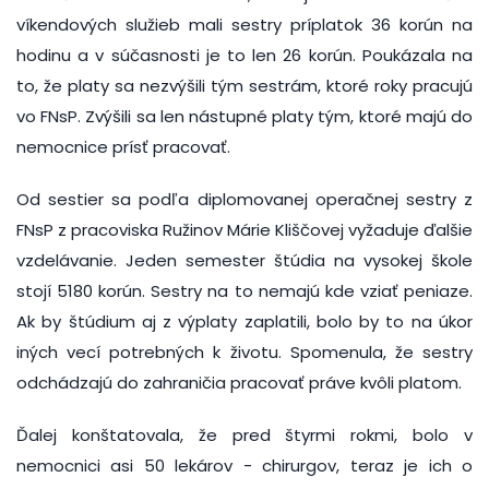
víkendových služieb mali sestry príplatok 36 korún na
hodinu a v súčasnosti je to len 26 korún. Poukázala na
to, že platy sa nezvýšili tým sestrám, ktoré roky pracujú
vo FNsP. Zvýšili sa len nástupné platy tým, ktoré majú do
nemocnice prísť pracovať.
Od sestier sa podľa diplomovanej operačnej sestry z
FNsP z pracoviska Ružinov Márie Kliščovej vyžaduje ďalšie
vzdelávanie. Jeden semester štúdia na vysokej škole
stojí 5180 korún. Sestry na to nemajú kde vziať peniaze.
Ak by štúdium aj z výplaty zaplatili, bolo by to na úkor
iných vecí potrebných k životu. Spomenula, že sestry
odchádzajú do zahraničia pracovať práve kvôli platom.
Ďalej konštatovala, že pred štyrmi rokmi, bolo v
nemocnici asi 50 lekárov - chirurgov, teraz je ich o