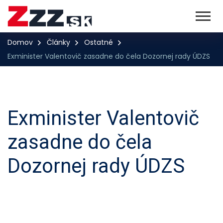
Domov
Články
Ostatné
Exminister Valentovič zasadne do čela Dozornej rady ÚDZS
Exminister Valentovič
zasadne do čela
Dozornej rady ÚDZS