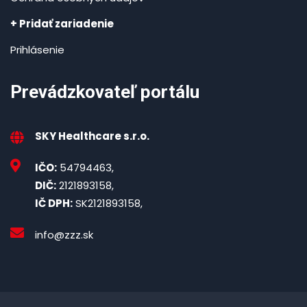
+ Pridať zariadenie
Prihlásenie
Prevádzkovateľ portálu
SKY Healthcare s.r.o.
IČO:
54794463,
DIČ:
2121893158,
IČ DPH:
SK2121893158,
info@zzz.sk