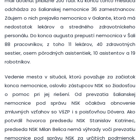
mali dotknúť približne 200 ľudí. Ku koncu tohto mesiaca
odchádza zo šalianskej nemocnice 36 zamestnancov.
Záujem o nich prejavila nemocnica v Galante, ktorá má
nedostatok lekárov a stredného zdravotníckeho
personálu. Do konca augusta prepustí nemocnica v Šali
88 pracovníkov, z toho 11 lekárov, 40 zdravotných
sestier, osem pôrodných asistentiek, 10 asistentov a 19
robotníkov.
Vedenie mesta v situácii, ktorú považuje za začiatok
konca nemocnice, oslovilo zástupcov NSK so žiadosťou
o pomoc pri jej riešení. Od prevzatia šalianskej
nemocnice pod správu NSK očakáva obnovenie
zmluvných vzťahov so VšZP i s poisťovňou Dôvera. Ako
potvrdil hovorca predsedu NSK Stanislav Katrinec,
predseda NSK Milan Belica nemá výhrady voči prevzatiu
nemocnice pod správu NSK za určitých podmienok.