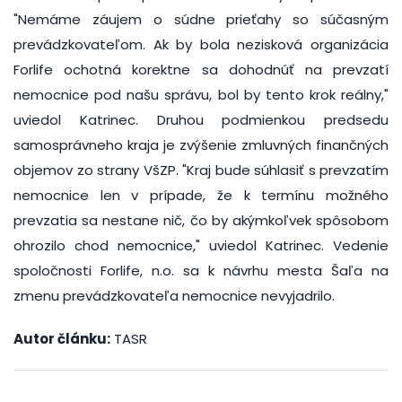
"Nemáme záujem o súdne prieťahy so súčasným
prevádzkovateľom. Ak by bola nezisková organizácia
Forlife ochotná korektne sa dohodnúť na prevzatí
nemocnice pod našu správu, bol by tento krok reálny,"
uviedol Katrinec. Druhou podmienkou predsedu
samosprávneho kraja je zvýšenie zmluvných finančných
objemov zo strany VšZP. "Kraj bude súhlasiť s prevzatím
nemocnice len v prípade, že k termínu možného
prevzatia sa nestane nič, čo by akýmkoľvek spôsobom
ohrozilo chod nemocnice," uviedol Katrinec. Vedenie
spoločnosti Forlife, n.o. sa k návrhu mesta Šaľa na
zmenu prevádzkovateľa nemocnice nevyjadrilo.
Autor článku:
TASR