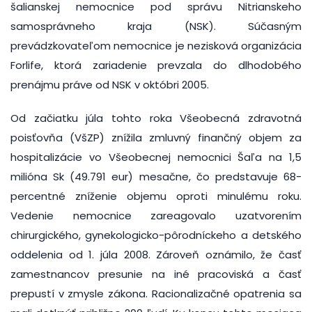
šalianskej nemocnice pod správu Nitrianskeho
samosprávneho kraja (NSK). Súčasným
prevádzkovateľom nemocnice je nezisková organizácia
Forlife, ktorá zariadenie prevzala do dlhodobého
prenájmu práve od NSK v októbri 2005.
Od začiatku júla tohto roka Všeobecná zdravotná
poisťovňa (VšZP) znížila zmluvný finančný objem za
hospitalizácie vo Všeobecnej nemocnici Šaľa na 1,5
milióna Sk (49.791 eur) mesačne, čo predstavuje 68-
percentné zníženie objemu oproti minulému roku.
Vedenie nemocnice zareagovalo uzatvorením
chirurgického, gynekologicko-pôrodníckeho a detského
oddelenia od 1. júla 2008. Zároveň oznámilo, že časť
zamestnancov presunie na iné pracoviská a časť
prepustí v zmysle zákona. Racionalizačné opatrenia sa