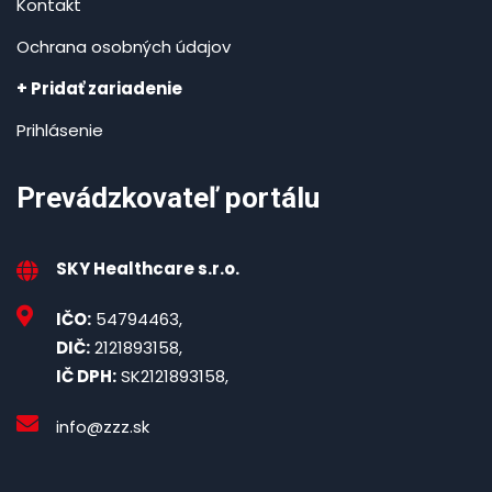
Kontakt
Ochrana osobných údajov
+ Pridať zariadenie
Prihlásenie
Prevádzkovateľ portálu
SKY Healthcare s.r.o.
IČO:
54794463,
DIČ:
2121893158,
IČ DPH:
SK2121893158,
info@zzz.sk