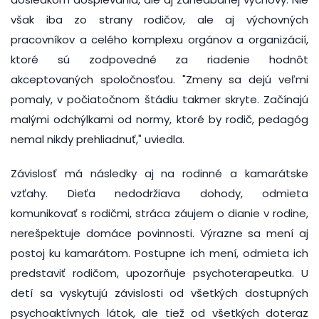
však iba zo strany rodičov, ale aj výchovných
pracovníkov a celého komplexu orgánov a organizácií,
ktoré sú zodpovedné za riadenie hodnôt
akceptovaných spoločnosťou. "Zmeny sa dejú veľmi
pomaly, v počiatočnom štádiu takmer skryte. Začínajú
malými odchýlkami od normy, ktoré by rodič, pedagóg
nemal nikdy prehliadnuť," uviedla.
Závislosť má následky aj na rodinné a kamarátske
vzťahy. Dieťa nedodržiava dohody, odmieta
komunikovať s rodičmi, stráca záujem o dianie v rodine,
nerešpektuje domáce povinnosti. Výrazne sa mení aj
postoj ku kamarátom. Postupne ich mení, odmieta ich
predstaviť rodičom, upozorňuje psychoterapeutka. U
detí sa vyskytujú závislosti od všetkých dostupných
psychoaktívnych látok, ale tiež od všetkých doteraz