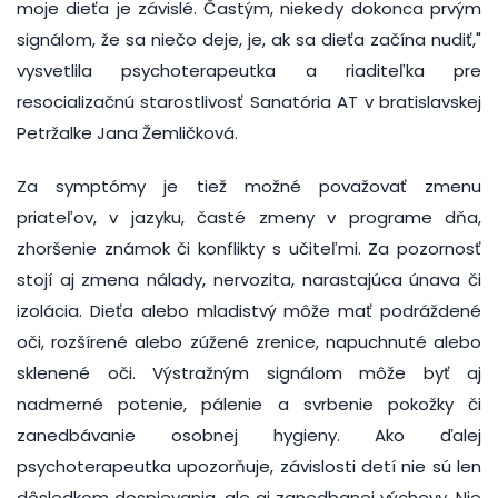
moje dieťa je závislé. Častým, niekedy dokonca prvým
signálom, že sa niečo deje, je, ak sa dieťa začína nudiť,"
vysvetlila psychoterapeutka a riaditeľka pre
resocializačnú starostlivosť Sanatória AT v bratislavskej
Petržalke Jana Žemličková.
Za symptómy je tiež možné považovať zmenu
priateľov, v jazyku, časté zmeny v programe dňa,
zhoršenie známok či konflikty s učiteľmi. Za pozornosť
stojí aj zmena nálady, nervozita, narastajúca únava či
izolácia. Dieťa alebo mladistvý môže mať podráždené
oči, rozšírené alebo zúžené zrenice, napuchnuté alebo
sklenené oči. Výstražným signálom môže byť aj
nadmerné potenie, pálenie a svrbenie pokožky či
zanedbávanie osobnej hygieny. Ako ďalej
psychoterapeutka upozorňuje, závislosti detí nie sú len
dôsledkom dospievania, ale aj zanedbanej výchovy. Nie