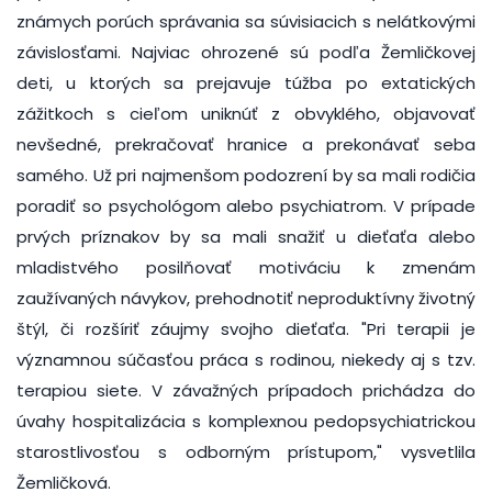
známych porúch správania sa súvisiacich s nelátkovými
závislosťami. Najviac ohrozené sú podľa Žemličkovej
deti, u ktorých sa prejavuje túžba po extatických
zážitkoch s cieľom uniknúť z obvyklého, objavovať
nevšedné, prekračovať hranice a prekonávať seba
samého. Už pri najmenšom podozrení by sa mali rodičia
poradiť so psychológom alebo psychiatrom. V prípade
prvých príznakov by sa mali snažiť u dieťaťa alebo
mladistvého posilňovať motiváciu k zmenám
zaužívaných návykov, prehodnotiť neproduktívny životný
štýl, či rozšíriť záujmy svojho dieťaťa. "Pri terapii je
významnou súčasťou práca s rodinou, niekedy aj s tzv.
terapiou siete. V závažných prípadoch prichádza do
úvahy hospitalizácia s komplexnou pedopsychiatrickou
starostlivosťou s odborným prístupom," vysvetlila
Žemličková.