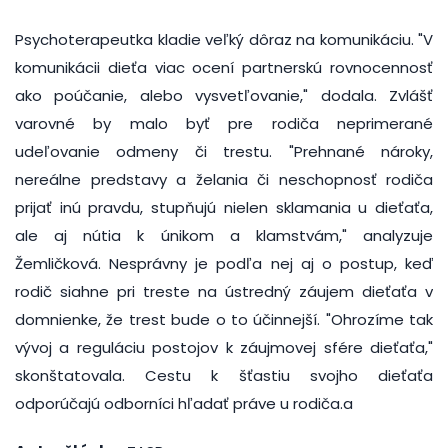
Psychoterapeutka kladie veľký dôraz na komunikáciu. "V
komunikácii dieťa viac ocení partnerskú rovnocennosť
ako poúčanie, alebo vysvetľovanie," dodala. Zvlášť
varovné by malo byť pre rodiča neprimerané
udeľovanie odmeny či trestu. "Prehnané nároky,
nereálne predstavy a želania či neschopnosť rodiča
prijať inú pravdu, stupňujú nielen sklamania u dieťaťa,
ale aj nútia k únikom a klamstvám," analyzuje
Žemličková. Nesprávny je podľa nej aj o postup, keď
rodič siahne pri treste na ústredný záujem dieťaťa v
domnienke, že trest bude o to účinnejší. "Ohrozíme tak
vývoj a reguláciu postojov k záujmovej sfére dieťaťa,"
skonštatovala. Cestu k šťastiu svojho dieťaťa
odporúčajú odborníci hľadať práve u rodiča.a