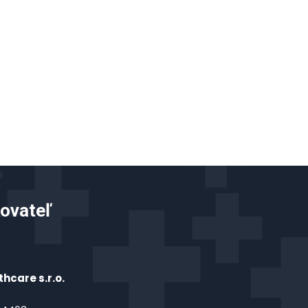
ovateľ
hcare s.r.o.