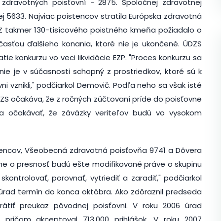
zdravotných poisťovní - 2875. Spoločnej zdravotnej
nej 5633. Najviac poistencov stratila Európska zdravotná
ť. Z takmer 130-tisícového poistného kmeňa požiadalo o
asťou ďalšieho konania, ktoré nie je ukončené. ÚDZS
ie konkurzu vo veci likvidácie EZP. "Proces konkurzu sa
r nie je v súčasnosti schopný z prostriedkov, ktoré sú k
vni vznikli," podčiarkol Demovič. Podľa neho sa však isté
ZS očakáva, že z ročných zúčtovaní príde do poisťovne
á sa očakávať, že záväzky veriteľov budú vo vysokom
tencov, Všeobecná zdravotná poisťovňa 9741 a Dôvera
nahe o presnosť budú ešte modifikované práve o skupinu
kontrolovať, porovnať, vytriediť a zaradiť," podčiarkol
úrad termín do konca októbra. Ako zdôraznil predseda
rátiť preukaz pôvodnej poisťovni. V roku 2006 úrad
 pričom akceptoval 713.000 prihlášok. V roku 2007