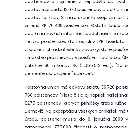
poistencov a najmenej z nej odišlo do iných 
poisťovni pribudlo 12.673 poistencov a odišlo z 
poisťovňa, ktorá 2. mája ukončila svoju činnos
zmenu ZP 76.488 poistencov. Ostatní budú súč
podľa najnovších informácií podal návrh na začat
netýka poistencov, ktorí ostali v EZP. Likvidáto
dispozícii, uhrádzať všetky záväzky, ktoré poisťo
množstvo prostriedkov v poisťovni nachádza. ÚD
približne 80 miliónov Sk (2,655.513 eur). "D
percente uspokojené," ubezpečil.
Poisťovňa Union má celkovú stratu 30.728 pois
760 poistencov. "Tieto čísla aj napriek našej s
8275 poistencov, ktorých prihlášky treba ručne s
Demovič. Na akceptáciu všetkých prihlášok má 
úradu, poistenci musia do 8. januára 2009 v
zaznamenal 775.000 žiadostí o prepoistenie,