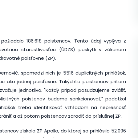
ožiadalo 186.618 poistencov. Tento údaj vyplýva z
avotnou starostlivosťou (ÚDZS) poskytli v zákonom
dravotné poisťovne (ZP).
movič, spomedzi nich je 5516 duplicitných prihlášok,
viac ako jednej poisťovne. Takýchto poistencov pritom
zvažuje jednotlivo. "Každý prípad posudzujeme zvlášť,
licitných poistenov budeme sankcionovať," podotkol
rihlášok treba identifikovať vzhľadom na nepresnosť
trániť a až potom poistencov zaradiť do príslušnej ZP.
tencov získala ZP Apollo, do ktorej sa prihlásilo 52.096