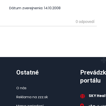
Dátum zverejnenia:
14.10.2008
Ostatné
Prevádzk
portálu
O nás
SKY Healt
Reklama na zzz.sk
Mapa zariadení