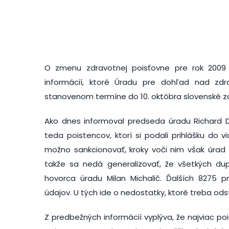
O zmenu zdravotnej poisťovne pre rok 2009 p
informácií, ktoré Úradu pre dohľad nad zdr
stanovenom termíne do 10. októbra slovenské z
Ako dnes informoval predseda úradu Richard De
teda poistencov, ktorí si podali prihlášku do 
možno sankcionovať, kroky voči nim však úrad 
takže sa nedá generalizovať, že všetkých dup
hovorca úradu Milan Michalič. Ďalších 8275 p
údajov. U tých ide o nedostatky, ktoré treba ods
Z predbežných informácií vyplýva, že najviac pois