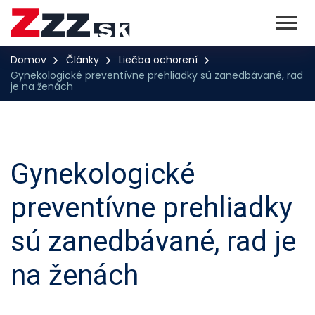
Domov
Články
Liečba ochorení
Gynekologické preventívne prehliadky sú zanedbávané, rad
je na ženách
Gynekologické
preventívne prehliadky
sú zanedbávané, rad je
na ženách