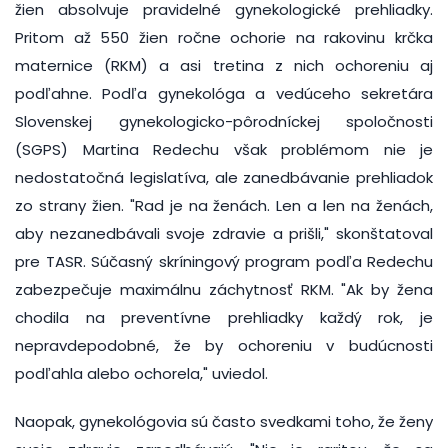
žien absolvuje pravidelné gynekologické prehliadky.
Pritom až 550 žien ročne ochorie na rakovinu krčka
maternice (RKM) a asi tretina z nich ochoreniu aj
podľahne. Podľa gynekológa a vedúceho sekretára
Slovenskej gynekologicko-pôrodníckej spoločnosti
(SGPS) Martina Redechu však problémom nie je
nedostatočná legislatíva, ale zanedbávanie prehliadok
zo strany žien. "Rad je na ženách. Len a len na ženách,
aby nezanedbávali svoje zdravie a prišli," skonštatoval
pre TASR. Súčasný skríningový program podľa Redechu
zabezpečuje maximálnu záchytnosť RKM. "Ak by žena
chodila na preventívne prehliadky každý rok, je
nepravdepodobné, že by ochoreniu v budúcnosti
podľahla alebo ochorela," uviedol.
Naopak, gynekológovia sú často svedkami toho, že ženy