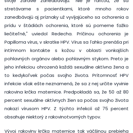
svoje zdravie zanedbávajú. "Nie je raritou, že sa
stretávame s pacientkami, ktoré mnoho rokov
zanedbávajú aj príznaky už vyvíjajúceho sa ochorenia a
prídu v štádiách ochorenia, ktoré sú pomerne ťažko
liečiteľné," uviedol Redecha. Príčinou ochorenia je
Papilloma vírus, v skratke HPV. Vírus sa ľahko prenáša pri
intímnom kontakte s kožou v oblasti vonkajších
pohlavných orgánov alebo pohlavným stykom. Preto je
jeho infekciou ohrozená každá sexuálne aktívna žena a
to kedykoľvek počas svojho života. Prítomnosť HPV
infekcie však ešte neznamená, že sa z nej určite vyvinie
rakovina krčka maternice. Predpokladá sa, že 50 až 80
percent sexuálne aktívnych žien sa počas svojho života
nakazí vírusom HPV. Z týchto infekcií až 75 percent
obsahuje niektorý z rakovinotvorných typov.
Vývoj rakoviny krčka maternice tak väčšinou prebieha