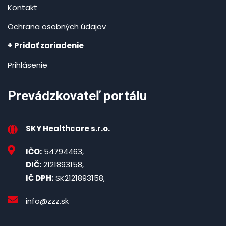
Kontakt
Ochrana osobných údajov
+ Pridať zariadenie
Prihlásenie
Prevádzkovateľ portálu
SKY Healthcare s.r.o.
IČO:
54794463,
DIČ:
2121893158,
IČ DPH:
SK2121893158,
info@zzz.sk