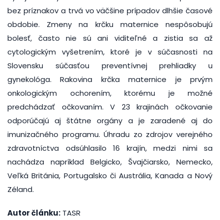
bez príznakov a trvá vo väčšine prípadov dlhšie časové
obdobie. Zmeny na krčku maternice nespôsobujú
bolesť, často nie sú ani viditeľné a zistia sa až
cytologickým vyšetrením, ktoré je v súčasnosti na
Slovensku súčasťou preventívnej prehliadky u
gynekológa. Rakovina krčka maternice je prvým
onkologickým ochorením, ktorému je možné
predchádzať očkovaním. V 23 krajinách očkovanie
odporúčajú aj štátne orgány a je zaradené aj do
imunizačného programu. Úhradu zo zdrojov verejného
zdravotníctva odsúhlasilo 16 krajín, medzi nimi sa
nachádza napríklad Belgicko, Švajčiarsko, Nemecko,
Veľká Británia, Portugalsko či Austrália, Kanada a Nový
Zéland.
Autor článku:
TASR