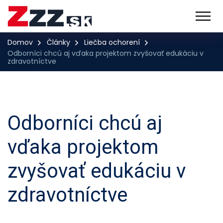
Domov
Články
Liečba ochorení
Odborníci chcú aj vďaka projektom zvyšovať edukáciu v
zdravotníctve
Odborníci chcú aj
vďaka projektom
zvyšovať edukáciu v
zdravotníctve