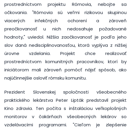
prostredníctvom projektu Rómovia, nebojte sa
očkovania. "Rómovia sú veľmi rizikovou skupinou
viacerých infekčných ochorení a zároveň
preočkovanosť u nich nedosahuje požadované
hodnoty," uviedol. Nižšia zaočkovanosť je podľa jeho
slov daná nedisciplinovanosťou, ktorá vyplýva z nižšej
úrovne vzdelania. Projekt chce realizovať
prostredníctvom komunitných pracovníkov, ktorí by
iniciátorom mali zároveň pomôcť nájsť spôsob, ako
najúčinnejšie osloviť rómsku komunitu.
Prezident Slovenskej spoločnosti všeobecného
praktického lekárstva Peter Lipták predstavil projekt
Kino zdravia. Ten počíta s inštaláciou veľkoplošných
monitorov v čakárňach všeobecných lekárov so
vzdelávacími programami. "Cieľom je zlepšenie