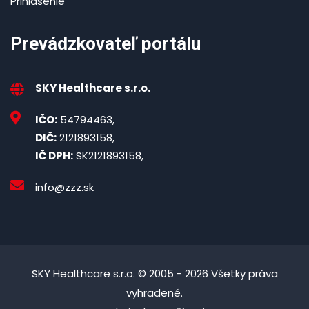
Prihlásenie
Prevádzkovateľ portálu
SKY Healthcare s.r.o.
IČO:
54794463,
DIČ:
2121893158,
IČ DPH:
SK2121893158,
info@zzz.sk
SKY Healthcare s.r.o. © 2005 - 2026 Všetky práva
vyhradené.