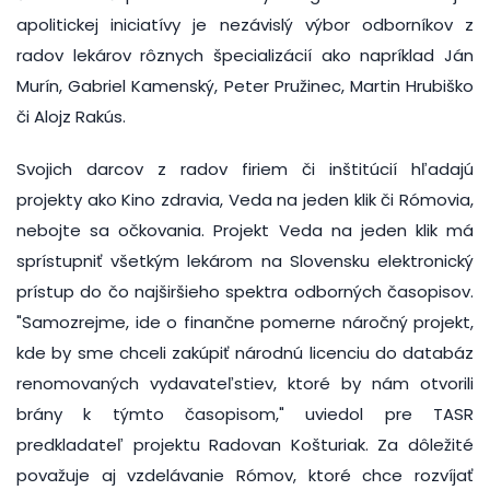
apolitickej iniciatívy je nezávislý výbor odborníkov z
radov lekárov rôznych špecializácií ako napríklad Ján
Murín, Gabriel Kamenský, Peter Pružinec, Martin Hrubiško
či Alojz Rakús.
Svojich darcov z radov firiem či inštitúcií hľadajú
projekty ako Kino zdravia, Veda na jeden klik či Rómovia,
nebojte sa očkovania. Projekt Veda na jeden klik má
sprístupniť všetkým lekárom na Slovensku elektronický
prístup do čo najširšieho spektra odborných časopisov.
"Samozrejme, ide o finančne pomerne náročný projekt,
kde by sme chceli zakúpiť národnú licenciu do databáz
renomovaných vydavateľstiev, ktoré by nám otvorili
brány k týmto časopisom," uviedol pre TASR
predkladateľ projektu Radovan Košturiak. Za dôležité
považuje aj vzdelávanie Rómov, ktoré chce rozvíjať