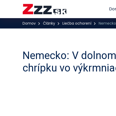
Do
Domov
Články
Liečba ochorení
Nemecko: 
Nemecko: V dolnom S
chrípku vo výkrmni