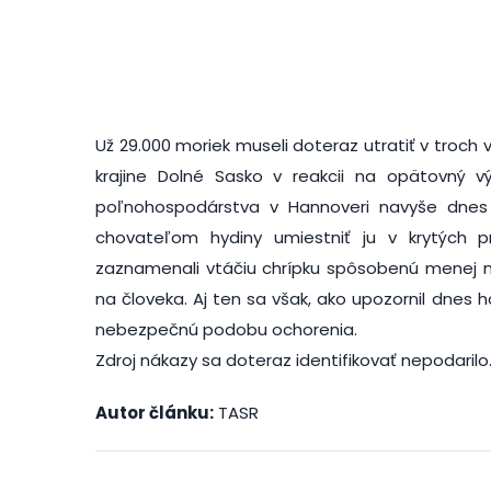
Už 29.000 moriek museli doteraz utratiť v troc
krajine Dolné Sasko v reakcii na opätovný výs
poľnohospodárstva v Hannoveri navyše dnes z
chovateľom hydiny umiestniť ju v krytých p
zaznamenali vtáčiu chrípku spôsobenú menej 
na človeka. Aj ten sa však, ako upozornil dnes 
nebezpečnú podobu ochorenia.
Zdroj nákazy sa doteraz identifikovať nepodarilo
Autor článku:
TASR