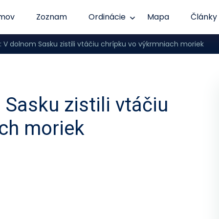
mov
Zoznam
Ordinácie
Mapa
Články
V dolnom Sasku zistili vtáčiu chrípku vo výkrmniach moriek
asku zistili vtáčiu
ach moriek