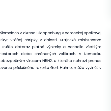
h výkrmniach v okrese Cloppenburg v nemeckej spolkovej
kyt vtáčej chrípky v oblasti. Krajinské ministerstvo
rušilo doteraz platné výnimky a nariadilo všetkým
riestoroch alebo chránených voliérach. V Nemecku
nebezpečným vírusom H5N2, u ktorého nehrozí prenos
hovorca príslušného rezortu Gert Hahne, môže vyvinúť v
.