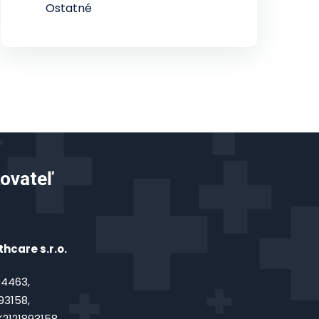
Ostatné
ovateľ
hcare s.r.o.
4463,
93158,
2121893158,