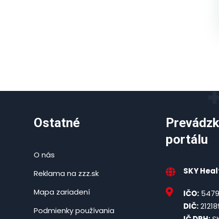
Ostatné
Prevádzk
portálu
O nás
SKY Healt
Reklama na zzz.sk
Mapa zariadení
IČO:
5479
DIČ:
21218
Podmienky používania
IČ DPH:
SK