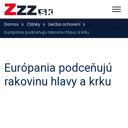
Domov
Články
Liečba ochorení
Európania podceňujú rakovinu hlavy a krku
Európania podceňujú
rakovinu hlavy a krku