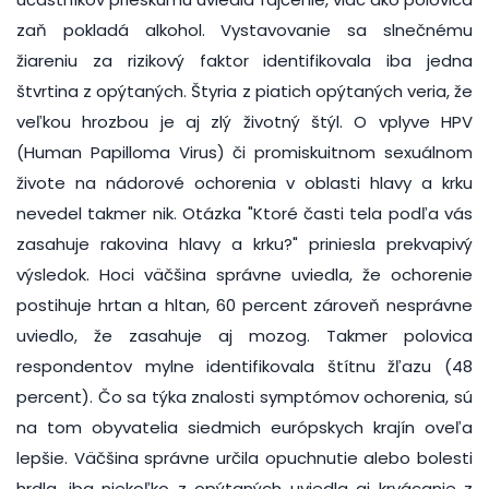
zaň pokladá alkohol. Vystavovanie sa slnečnému
žiareniu za rizikový faktor identifikovala iba jedna
štvrtina z opýtaných. Štyria z piatich opýtaných veria, že
veľkou hrozbou je aj zlý životný štýl. O vplyve HPV
(Human Papilloma Virus) či promiskuitnom sexuálnom
živote na nádorové ochorenia v oblasti hlavy a krku
nevedel takmer nik. Otázka "Ktoré časti tela podľa vás
zasahuje rakovina hlavy a krku?" priniesla prekvapivý
výsledok. Hoci väčšina správne uviedla, že ochorenie
postihuje hrtan a hltan, 60 percent zároveň nesprávne
uviedlo, že zasahuje aj mozog. Takmer polovica
respondentov mylne identifikovala štítnu žľazu (48
percent). Čo sa týka znalosti symptómov ochorenia, sú
na tom obyvatelia siedmich európskych krajín oveľa
lepšie. Väčšina správne určila opuchnutie alebo bolesti
hrdla, iba niekoľko z opýtaných uviedla aj krvácanie z