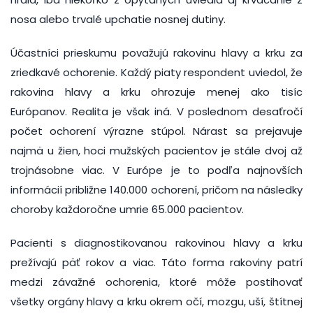
nosa alebo trvalé upchatie nosnej dutiny.
Účastníci prieskumu považujú rakovinu hlavy a krku za
zriedkavé ochorenie. Každý piaty respondent uviedol, že
rakovina hlavy a krku ohrozuje menej ako tisíc
Európanov. Realita je však iná. V poslednom desaťročí
počet ochorení výrazne stúpol. Nárast sa prejavuje
najmä u žien, hoci mužských pacientov je stále dvoj až
trojnásobne viac. V Európe je to podľa najnovších
informácií približne 140.000 ochorení, pričom na následky
choroby každoročne umrie 65.000 pacientov.
Pacienti s diagnostikovanou rakovinou hlavy a krku
prežívajú päť rokov a viac. Táto forma rakoviny patrí
medzi závažné ochorenia, ktoré môže postihovať
všetky orgány hlavy a krku okrem očí, mozgu, uší, štítnej