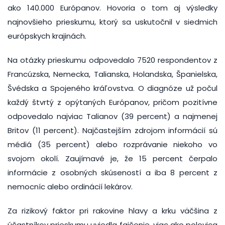
ako 140.000 Európanov. Hovoria o tom aj výsledky
najnovšieho prieskumu, ktorý sa uskutočnil v siedmich
európskych krajinách.
Na otázky prieskumu odpovedalo 7520 respondentov z
Francúzska, Nemecka, Talianska, Holandska, Španielska,
Švédska a Spojeného kráľovstva. O diagnóze už počul
každý štvrtý z opýtaných Európanov, pričom pozitívne
odpovedalo najviac Talianov (39 percent) a najmenej
Britov (11 percent). Najčastejším zdrojom informácií sú
médiá (35 percent) alebo rozprávanie niekoho vo
svojom okolí. Zaujímavé je, že 15 percent čerpalo
informácie z osobných skúseností a iba 8 percent z
nemocníc alebo ordinácií lekárov.
Za rizikový faktor pri rakovine hlavy a krku väčšina z
účastníkov prieskumu uviedla fajčenie, viac ako polovica