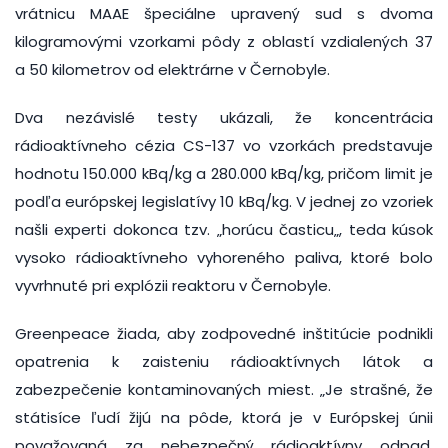
vrátnicu MAAE špeciálne upravený sud s dvoma
kilogramovými vzorkami pôdy z oblastí vzdialených 37
a 50 kilometrov od elektrárne v Černobyle.
Dva nezávislé testy ukázali, že koncentrácia
rádioaktívneho cézia CS-137 vo vzorkách predstavuje
hodnotu 150.000 kBq/kg a 280.000 kBq/kg, pričom limit je
podľa európskej legislatívy 10 kBq/kg. V jednej zo vzoriek
našli experti dokonca tzv. „horúcu časticu„, teda kúsok
vysoko rádioaktívneho vyhoreného paliva, ktoré bolo
vyvrhnuté pri explózii reaktoru v Černobyle.
Greenpeace žiada, aby zodpovedné inštitúcie podnikli
opatrenia k zaisteniu rádioaktívnych látok a
zabezpečenie kontaminovaných miest. „Je strašné, že
státisíce ľudí žijú na pôde, ktorá je v Európskej únii
považovaná za nebezpečný rádioaktívny odpad.