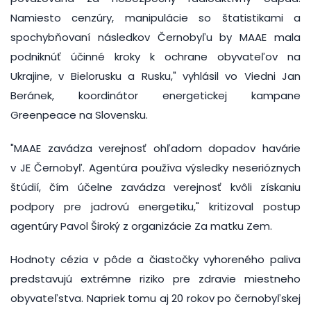
Namiesto cenzúry, manipulácie so štatistikami a
spochybňovaní následkov Černobyľu by MAAE mala
podniknúť účinné kroky k ochrane obyvateľov na
Ukrajine, v Bielorusku a Rusku," vyhlásil vo Viedni Jan
Beránek, koordinátor energetickej kampane
Greenpeace na Slovensku.
"MAAE zavádza verejnosť ohľadom dopadov havárie
v JE Černobyľ. Agentúra používa výsledky neserióznych
štúdií, čím účelne zavádza verejnosť kvôli získaniu
podpory pre jadrovú energetiku," kritizoval postup
agentúry Pavol Široký z organizácie Za matku Zem.
Hodnoty cézia v pôde a čiastočky vyhoreného paliva
predstavujú extrémne riziko pre zdravie miestneho
obyvateľstva. Napriek tomu aj 20 rokov po černobyľskej