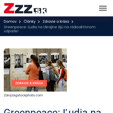
Domov
Články
Zdravie a krása
Greenpeace: Ľudia na Ukrajine žijú na rádioaktívnom
odpade!
ZDRAVIE A KRÁSA
Zdroj:bigstockphoto.com
Greenpeace: Ľudia na