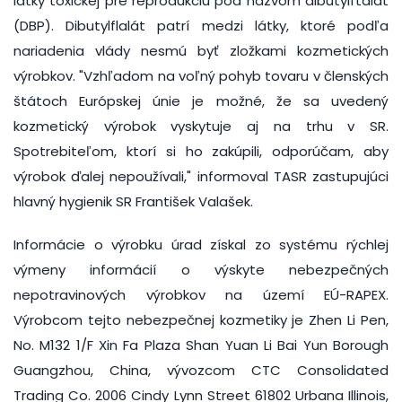
látky toxickej pre reprodukciu pod názvom dibutylftalát
(DBP). Dibutylflalát patrí medzi látky, ktoré podľa
nariadenia vlády nesmú byť zložkami kozmetických
výrobkov. "Vzhľadom na voľný pohyb tovaru v členských
štátoch Európskej únie je možné, že sa uvedený
kozmetický výrobok vyskytuje aj na trhu v SR.
Spotrebiteľom, ktorí si ho zakúpili, odporúčam, aby
výrobok ďalej nepoužívali," informoval TASR zastupujúci
hlavný hygienik SR František Valašek.
Informácie o výrobku úrad získal zo systému rýchlej
výmeny informácií o výskyte nebezpečných
nepotravinových výrobkov na území EÚ-RAPEX.
Výrobcom tejto nebezpečnej kozmetiky je Zhen Li Pen,
No. M132 1/F Xin Fa Plaza Shan Yuan Li Bai Yun Borough
Guangzhou, China, vývozcom CTC Consolidated
Trading Co. 2006 Cindy Lynn Street 61802 Urbana Illinois,