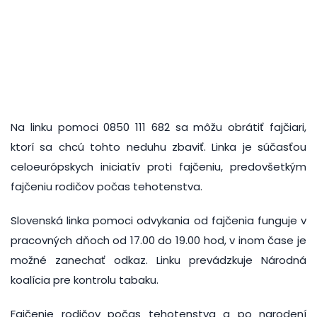
Na linku pomoci 0850 111 682 sa môžu obrátiť fajčiari,
ktorí sa chcú tohto neduhu zbaviť. Linka je súčasťou
celoeurópskych iniciatív proti fajčeniu, predovšetkým
fajčeniu rodičov počas tehotenstva.
Slovenská linka pomoci odvykania od fajčenia funguje v
pracovných dňoch od 17.00 do 19.00 hod, v inom čase je
možné zanechať odkaz. Linku prevádzkuje Národná
koalícia pre kontrolu tabaku.
Fajčenie rodičov počas tehotenstva a po narodení