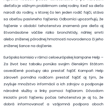
dieťaťa je vážnym problémom celej rodiny. Keď sa dieťa
narodí do rodiny, v ktorej čo len jeden rodič fajčí, stáva
sa obeťou pasívneho fajčenia. Odborníci upozorňujú, že
fajčenie v období tehotenstva znamená pre dieťa aj
štvornásobne väčšie riziko bronchitídy, náhlej smrti
alebo zníženej pôrodnej hmotnosti novorodenca či jeho
zníženej šance na dojčenie.
Európska komisia v rámci celoeurópskej kampane Help –
Za život bez tabaku ponúka svojim členským štátom
osvedčené postupy ako prestať fajčiť. Kampaň Help
zároveň pomáha rodičom prestať fajčiť aj tým, že
zvyšuje množstvo informácií a ich zdrojov a podporuje
národné služby a linky pomoci fajčiarom. Dôvodom
iniciatív proti fajčeniu počas tehotenstva je aj to, že
dobrá informovanosť a vzájomná podpora oboch