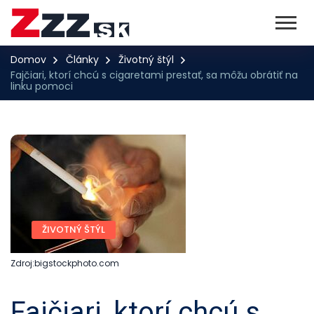
Domov
Články
Životný štýl
Fajčiari, ktorí chcú s cigaretami prestať, sa môžu obrátiť na
linku pomoci
ŽIVOTNÝ ŠTÝL
Zdroj:bigstockphoto.com
Fajčiari, ktorí chcú s