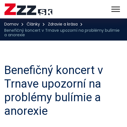
Domov
Články
Zdravie a krása
Benefičný koncert v Trnave upozorní na problémy bulímie
a anorexie
Benefičný koncert v
Trnave upozorní na
problémy bulímie a
anorexie