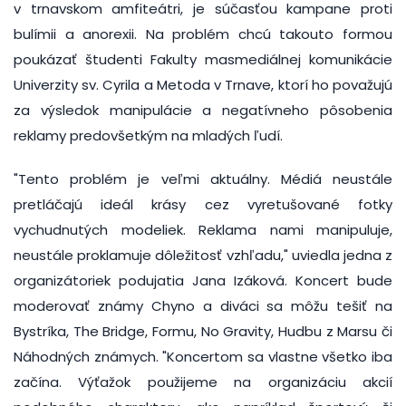
v trnavskom amfiteátri, je súčasťou kampane proti
bulímii a anorexii. Na problém chcú takouto formou
poukázať študenti Fakulty masmediálnej komunikácie
Univerzity sv. Cyrila a Metoda v Trnave, ktorí ho považujú
za výsledok manipulácie a negatívneho pôsobenia
reklamy predovšetkým na mladých ľudí.
"Tento problém je veľmi aktuálny. Médiá neustále
pretláčajú ideál krásy cez vyretušované fotky
vychudnutých modeliek. Reklama nami manipuluje,
neustále proklamuje dôležitosť vzhľadu," uviedla jedna z
organizátoriek podujatia Jana Izáková. Koncert bude
moderovať známy Chyno a diváci sa môžu tešiť na
Bystríka, The Bridge, Formu, No Gravity, Hudbu z Marsu či
Náhodných známych. "Koncertom sa vlastne všetko iba
začína. Výťažok použijeme na organizáciu akcií