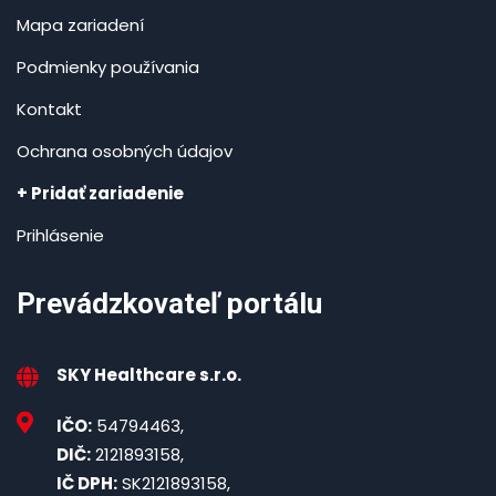
Mapa zariadení
Podmienky používania
Kontakt
Ochrana osobných údajov
+ Pridať zariadenie
Prihlásenie
Prevádzkovateľ portálu
SKY Healthcare s.r.o.
IČO:
54794463,
DIČ:
2121893158,
IČ DPH:
SK2121893158,