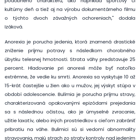
podobného charakteru, ako napríklad športový či
kultúrny deň a tiež aj na výrobu dokumentárneho filmu
o týchto dvoch závažných ochoreniach," dodala
Izáková.
Anorexia je porucha jedenia, ktorá znamená drastické
zníženie príjmu potravy s následkom chorobného
úbytku telesnej hmotnosti. Strata váhy predstavuje 25
percent. Hladovanie pri anorexii môže byť natoľko
extrémne, že vedie ku smrti. Anorexia sa vyskytuje 10 až
15-krát častejšie u žien ako u mužov, jej výskyt stúpa v
období adolescencie. Bulímia je porucha príjmu stravy,
charakterizovaná opakovanými epizódami prejedania
sa s následnou očistou, ako je úmyselné zvracanie,
užitie laxatív, alebo iných prostriedkov s cieľom zabrániť
pribratiu na váhe. Bulimici sú si vedomí abnormality
stravovania, majú strach zo straty kontroly nad jedením