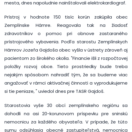
mesta, dnes napoludnie nainštalovali elektrokardiograf.
Prístroj v hodnote 150 tisíc korún zakúpila obec
Zemplínske Hámre. Reagovala tak na žiadosť
zdravotníkov o pomoc pri obnove zastaraného
prístrojového vybavenia. Podľa starostu Zemplínskych
Hámrov Jozefa Gajdoša obec vyšla v ústrety zároveň aj
pacientom zo širokého okolia. "Financie išli z rozpočtovej
položky rozvoj obce. Tieto prostriedky bude treba
nejakým spôsobom nahradiť tým, že sa budeme viac
angažovať v rámci aktivačnej činnosti a vyprodukujeme
si tie peniaze, " uviedol dnes pre TASR Gajdoš.
Starostovia vyše 30 obcí zemplínskeho regiónu sa
dohodli na asi 20-korunovom príspevku pre sninskú
nemocnicu za každého obyvateľa. V prípade, že túto
sumu odsúhlasia obecné zastupiteľstvá, nemocnica