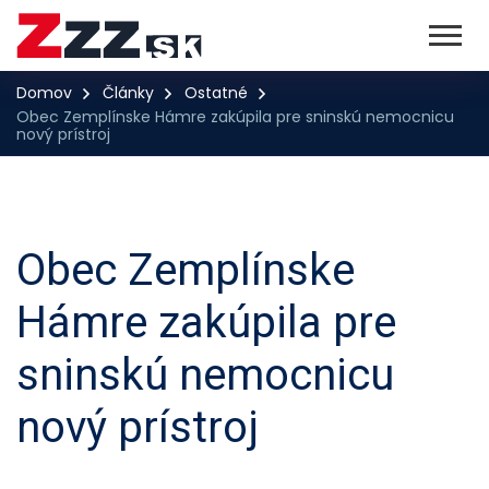
Domov
Články
Ostatné
Obec Zemplínske Hámre zakúpila pre sninskú nemocnicu
nový prístroj
Obec Zemplínske
Hámre zakúpila pre
sninskú nemocnicu
nový prístroj