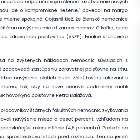
že asociácia odporučí svojim členom uzatvorenie nových
ľadu ide o kompromisné riešenie," povedal na margo
 mierne spokojná. Objasnil tiež, že členské nemocnice
k určitému navýšeniu miezd zamestnancov. O koľko, bude
ou zdravotnou poisťovňou (VšZP). Finálne stanovisko
 sa na zvýšených nákladoch nemocníc súvisiacich s
 zodpovedá zastúpeniu zdravotnej poisťovne na trhu.
rétne navýšenie platieb bude záležitosťou rokovaní s
a marec, tak, aby sa nové cenové podmienky mohli
 TASR hovorkyňa poisťovne Petra Balážová.
pracovníkov štátnych fakultných nemocníc zvyšovania
dovali navýšenie miezd o desať percent, vzhľadom na
predvlaňajšiu mieru inflácie (4,6 percenta). Pretože sa
 po sprostredkovateľoch pred rozhodcu. Ten na jeseň