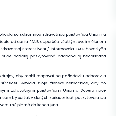
ohodla so súkromnou zdravotnou poisťovňou Union na
bie od apríla. "ANS odporúča všetkým svojim členom
dravotnej starostlivosti," informovala TASR hovorkyňa
 bude naďalej poskytovaná odkladná aj neodkladná
zdrojov, aby mohli reagovať na požiadavku odborov a
 súvislosti vyzvala svoje členské nemocnice, aby po
mnými zdravotnými poisťovňami Union a Dôvera nové
tencom by sa tak v daných zariadeniach poskytovala iba
verou sú platné do konca júna.