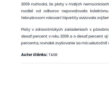
2009 rozhodol, že platy v malých nemocniciach
rozdiel od odborov nepovažovala kolektívn
februárovom rokovaní tripartity avizovala zvýšen
Platy v zdravotníckych zariadeniach v pôsobno
desať percent v roku 2006 a o desať percent aj v 
percenta, rovnaké zvyšovanie sa má uskutočniť aj
Autor článku:
TASR