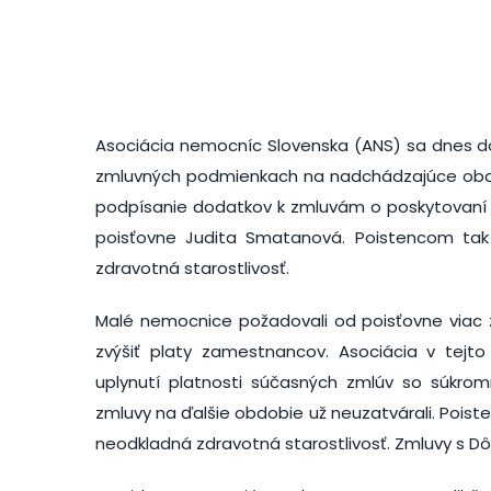
Asociácia nemocníc Slovenska (ANS) sa dnes d
zmluvných podmienkach na nadchádzajúce obdo
podpísanie dodatkov k zmluvám o poskytovaní z
poisťovne Judita Smatanová. Poistencom tak
zdravotná starostlivosť.
Malé nemocnice požadovali od poisťovne viac 
zvýšiť platy zamestnancov. Asociácia v tejto
uplynutí platnosti súčasných zmlúv so súkro
zmluvy na ďalšie obdobie už neuzatvárali. Pois
neodkladná zdravotná starostlivosť. Zmluvy s Dô