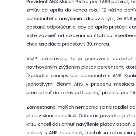
Prezident ANS Marián Petko pre TASR potvrdil, 
zmlúv od apríla do konca roku. "Z nášho poh
dohodnutého navýšenia zdrojov s tým, že ANS je
dostanú odporúčanie, aby od apríla pristúpili 
ešte závisieť od rokovaní so štátnou Všeobecn
chce asociácia predstaviť 30. marca.
VšZP deklarovala, že je pripravená podieľať
navrhovaným zvýšením platov percentom, ktoré
"Základné princípy boli dohodnuté s ANS. Konk
jednotlivými členmi ANS v priebehu mesiac
premietnuť do zmlúv od 1. apríla," priblížila pre
Zamestnanci malých nemocníc sa na rozdiel od 
platov vlani nedočkali. Odborári pôvodne poža
krízu chceli dosiahnuť navýšenie platov aspoň o 
odbory s ANS nedohodli, dostali sa rokovania