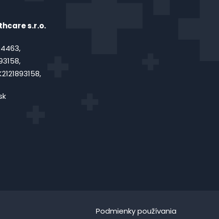
hcare s.r.o.
4463,
93158,
2121893158,
sk
Podmienky používania