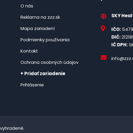
O nás
SKY Healt
Reklama na zzz.sk
Mapa zariadení
IČO:
5479
DIČ:
21218
Podmienky používania
IČ DPH:
SK
Kontakt
info@zzz.
Ochrana osobných údajov
+ Pridať zariadenie
Prihlásenie
 vyhradené.