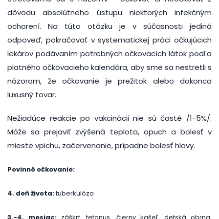
dôvodu absolútneho ústupu niektorých infekčným
ochorení. Na túto otázku je v súčasnosti jediná
odpoveď, pokračovať v systematickej práci očkujúcich
lekárov podávaním potrebných očkovacích látok podľa
platného očkovacieho kalendára, aby sme sa nestretli s
názorom, že očkovanie je prežitok alebo dokonca
luxusný tovar.
Nežiadúce reakcie po vakcinácii nie sú časté /1-5%/.
Môže sa prejaviť zvýšená teplota, opuch a bolesť v
mieste vpichu, začervenanie, prípadne bolesť hlavy.
Povinné očkovanie:
4. deň života:
tuberkulóza
3.-4. mesiac:
záškrt, tetanus, čierny kašeľ, detská obrna,