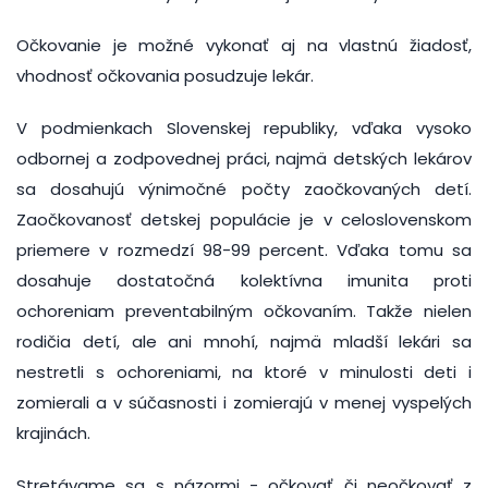
Očkovanie je možné vykonať aj na vlastnú žiadosť,
vhodnosť očkovania posudzuje lekár.
V podmienkach Slovenskej republiky, vďaka vysoko
odbornej a zodpovednej práci, najmä detských lekárov
sa dosahujú výnimočné počty zaočkovaných detí.
Zaočkovanosť detskej populácie je v celoslovenskom
priemere v rozmedzí 98-99 percent. Vďaka tomu sa
dosahuje dostatočná kolektívna imunita proti
ochoreniam preventabilným očkovaním. Takže nielen
rodičia detí, ale ani mnohí, najmä mladší lekári sa
nestretli s ochoreniami, na ktoré v minulosti deti i
zomierali a v súčasnosti i zomierajú v menej vyspelých
krajinách.
Stretávame sa s názormi - očkovať či neočkovať z