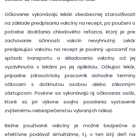
Očkovanie vykonávajú lekári všeobecnej starostlivosti
na základe predpísania vakcíny na recept, po poučení o
potrebe dodržania chladového reťazca, ktorý je pre
zachovanie účinnosti vakcín nevyhnutný. Lekár
predpisujúci vakcínu na recept je povinný upozorniť na
spôsob transportu a skladovania vakcíny od jej
vyzdvihnutia v lekárni po jej aplikáciu. Očkujúci lekár,
prípadne zdravotnícky pracovník dohodne termíny
očkovaní s dotknutou osobou alebo zákonným
zástupcom. Povinne sa vykonávajú aj očkovania osôb,
ktoré sú pri výkone svojho povolania vystavené
zvýšenému nebezpečenstvu vybraných nákaz.
Bežne používané vakcíny je možné bezpečne a
efektívne podávať simultánne, t.j. v ten istý deň na