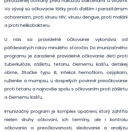
prirodzenej ochrany pred nákazou baktériami a vírusmi.
Vo vývoji sú očkovacie látky proti ďalším i parazitárnym
ochoreniam, proti vírusu HIV, vírusu dengue, proti malárii
a proti helikobakteru.
U nás sa pravidelné očkovanie vykonáva od
päťdesiatych rokov minulého storočia. Do imunizačného
programu je zaradené pravidelné očkovanie detí proti
tuberkulóze, záškrtu, tetanu, čiernemu kašľu, detskej
obrne, žltačke typu B, infekcii hemofilom, osýpkam,
ružienke a mumpsu, u dospelých povinné preočkovanie
proti tetanu a najnovšie spolu s očkovaním proti záškrtu
a čiernemu kašľu.
Imunizačný program je komplex opatrení, ktorý zahŕňa
nielen druhy očkovaní, ich termíny, ale i kontrolu
očkovania a preočkovanosti, sledovanie a analýzu