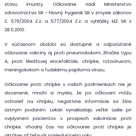
stavu imunity. Očkovanie riadi Ministerstvo
zdravotníctva SR - hlavný hygienik SR v zmysle zákonov
č. 576/2004 Z.z. a 577/2004 Z.z. a vyhlášky MZ SR z
28.5.2010.
V súčasnom období sú dostupné a odporúčané
očkovacie vakcíny aj proti pneumokokom, žltačke typu
A, proti kliešťovej encefalitíde, chrípke, rotavírusom,
meningokokom a ľudskému papiloma vírusu.
Očkovanie proti chrípke v našich podmienkach nie je
docenené, mnohí si myslia, že po očkovaní môžu
ochorieť na chrípku, negatívne informácie sa šíria
ústnym podaním. Lekári vynakladajú veľké úsilie pri
ovplyvnení pacientov v prospech vakcinácie proti
chrípke. Vhodný čas na očkovanie proti chrípke je
október až február nasledujúceho roku.