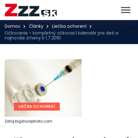
Domov
Články
Liečba ochorení
Očkovanie - kompletný očkovací kalendár pre deti a
najnovšie zmeny k 1.7.2010
LIEČBA OCHORENÍ
Zdroj:bigstockphoto.com