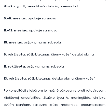
žltačka typu B, hemofilová infekcia, pneumokok
5.-6. mesiac:
opakuje sa znova
11.-12. mesiac:
opakuje sa znova
15. mesiac:
osýpky, mums, rubeola
6. rok života:
záškrt, tetanus, čierny kašeľ, detská obrna
11. rok života:
osýpky, mums, rubeola
13. rok života:
záškrt, tetanus, detská obrna, čierny kašeľ
Po konzultácii s lekárom je možné očkovanie proti rotavírusom,
kliešťovej encefalitíde, žltačke typu A, meningitíde, chrípke,
ovčím kiahňam, rakovine krčka maternice, pneumokokom,