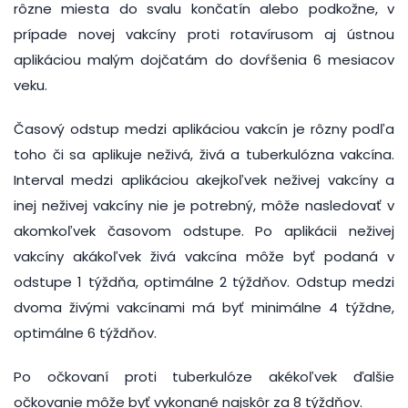
rôzne miesta do svalu končatín alebo podkožne, v
prípade novej vakcíny proti rotavírusom aj ústnou
aplikáciou malým dojčatám do dovŕšenia 6 mesiacov
veku.
Časový odstup medzi aplikáciou vakcín je rôzny podľa
toho či sa aplikuje neživá, živá a tuberkulózna vakcína.
Interval medzi aplikáciou akejkoľvek neživej vakcíny a
inej neživej vakcíny nie je potrebný, môže nasledovať v
akomkoľvek časovom odstupe. Po aplikácii neživej
vakcíny akákoľvek živá vakcína môže byť podaná v
odstupe 1 týždňa, optimálne 2 týždňov. Odstup medzi
dvoma živými vakcínami má byť minimálne 4 týždne,
optimálne 6 týždňov.
Po očkovaní proti tuberkulóze akékoľvek ďalšie
očkovanie môže byť vykonané najskôr za 8 týždňov.