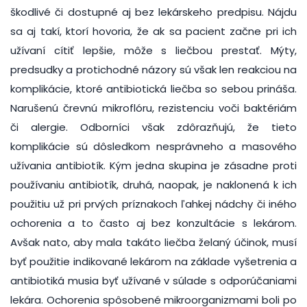
škodlivé či dostupné aj bez lekárskeho predpisu. Nájdu
sa aj takí, ktorí hovoria, že ak sa pacient začne pri ich
užívaní cítiť lepšie, môže s liečbou prestať. Mýty,
predsudky a protichodné názory sú však len reakciou na
komplikácie, ktoré antibiotická liečba so sebou prináša.
Narušenú črevnú mikroflóru, rezistenciu voči baktériám
či alergie. Odborníci však zdôrazňujú, že tieto
komplikácie sú dôsledkom nesprávneho a masového
užívania antibiotík. Kým jedna skupina je zásadne proti
používaniu antibiotík, druhá, naopak, je naklonená k ich
použitiu už pri prvých príznakoch ľahkej nádchy či iného
ochorenia a to často aj bez konzultácie s lekárom.
Avšak nato, aby mala takáto liečba želaný účinok, musí
byť použitie indikované lekárom na základe vyšetrenia a
antibiotiká musia byť užívané v súlade s odporúčaniami
lekára. Ochorenia spôsobené mikroorganizmami boli po