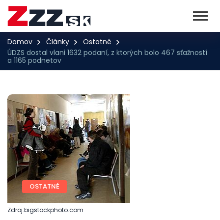
Domov
Články
Ostatné
ÚDZS dostal vlani 1632 podaní, z ktorých bolo 467 sťažností
a 1165 podnetov
OSTATNÉ
Zdroj:bigstockphoto.com