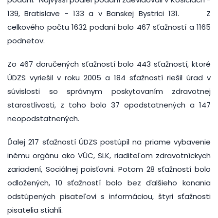
139, Bratislave - 133 a v Banskej Bystrici 131. Z
celkového počtu 1632 podaní bolo 467 sťažností a 1165
podnetov.
Zo 467 doručených sťažností bolo 443 sťažností, ktoré
ÚDZS vyriešil v roku 2005 a 184 sťažností riešil úrad v
súvislosti so správnym poskytovaním zdravotnej
starostlivosti, z toho bolo 37 opodstatnených a 147
neopodstatnených.
Ďalej 217 sťažností ÚDZS postúpil na priame vybavenie
inému orgánu ako VÚC, SLK, riaditeľom zdravotníckych
zariadení, Sociálnej poisťovni. Potom 28 sťažností bolo
odložených, 10 sťažností bolo bez ďalšieho konania
odstúpených pisateľovi s informáciou, štyri sťažnosti
pisatelia stiahli.