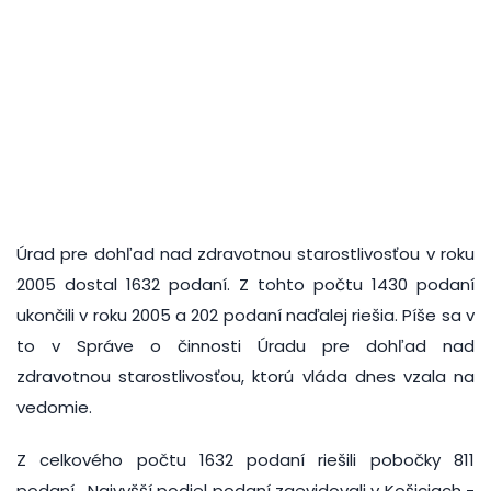
Úrad pre dohľad nad zdravotnou starostlivosťou v roku
2005 dostal 1632 podaní. Z tohto počtu 1430 podaní
ukončili v roku 2005 a 202 podaní naďalej riešia. Píše sa v
to v Správe o činnosti Úradu pre dohľad nad
zdravotnou starostlivosťou, ktorú vláda dnes vzala na
vedomie.
Z celkového počtu 1632 podaní riešili pobočky 811
podaní. Najvyšší podiel podaní zaevidovali v Košiciach -