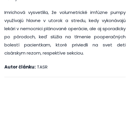
Imrichová vysvetlila, že volumetrické imfúzne pumpy
využívajú hlavne v utorok a stredu, kedy vykonávajú
lekári v nemocnici plánované operácie, ale aj sporadicky
po pôrodoch, keď slúžia na tlmenie pooperačných
bolestí pacientkam, ktoré priviedli na svet deti
cisárskym rezom, respektíve sekciou.
Autor článku:
TASR