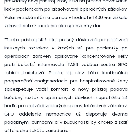
prevádzky nový prístroj, ktorý slúži na presné dávkovanie
liečiv pacientkam po absolvovaní operačných zákrokov.
Volumetrickú infúznu pumpu v hodnote 1400 eur získalo
zdravotnícke zariadenie ako sponzorský dar.
"Tento prístroj slúži ako presný dávkovač pri podávaní
infúznych roztokov, v ktorých sú pre pacientky po
operáciách zároveň aplikované koncentrované lieky
proti bolesti," informovala TASR vedúca sestra GPO
Ľubica Imrichová. Podľa jej slov táto kontinuálna
pooperačná analgosedácia pre hospitalizované ženy
zabezpečuje väčší komfort a nový prístroj podáva
liečebný roztok v optimálnych dávkach nepretržite 24
hodín po realizácii viacerých druhov lekárskych zákrokov.
GPO oddelenie nemocnice už disponuje dvoma
podobnými pumpami a v budúcnosti by chcelo získať
ešte jedno takéto zariadenie.