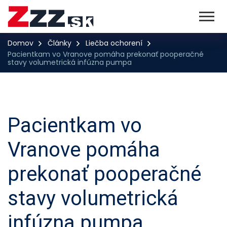
Domov
Články
Liečba ochorení
Pacientkam vo Vranove pomáha prekonať pooperačné
stavy volumetrická infúzna pumpa
Pacientkam vo
Vranove pomáha
prekonať pooperačné
stavy volumetrická
infúzna pumpa