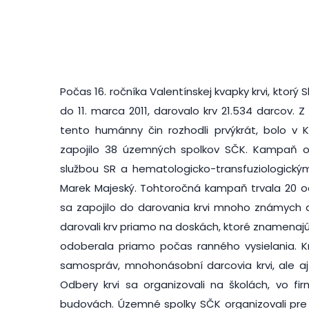
Počas 16. ročníka Valentínskej kvapky krvi, ktorý
do 11. marca 2011, darovalo krv 21.534 darcov. 
tento humánny čin rozhodli prvýkrát, bolo v K
zapojilo 38 územných spolkov SČK. Kampaň or
službou SR a hematologicko-transfuziologick
Marek Majeský. Tohtoročná kampaň trvala 20 o
sa zapojilo do darovania krvi mnoho známych aj
darovali krv priamo na doskách, ktoré znamenajú 
odoberala priamo počas ranného vysielania. Krv 
samospráv, mnohonásobní darcovia krvi, ale aj
Odbery krvi sa organizovali na školách, vo f
budovách. Územné spolky SČK organizovali pre 