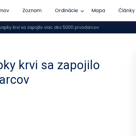
mov
Zoznam
Ordinácie
Mapa
Články
vapky krvi sa zapojilo viac ako 5000 prvodarcov
ky krvi sa zapojilo
darcov