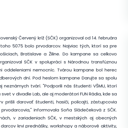
 Slovenský Červený kríž (SČK) organizoval od 14. februára
Z toho 5075 bolo prvodarcov. Najviac tých, ktorí sa pre
ošiciach, Bratislave a Žiline. Do kampane sa celkovo
ganizoval SČK v spolupráci s Národnou transfúznou
ými oddeleniami nemocníc. Tvárou kampane bol herec
dberových dní. Pod heslom kampane Darujte sa spolu
 neznámych tvárí. "Podporili nás študenti VŠMU, ktorí
svet v divadle Lab, ale aj moderátori FUN Rádia, kde sa
prišli darovať študenti, hasiči, policajti, zástupcovia
 prvodarcovia," informovala Soňa Sládečeková z SČK.
irmách, v zariadeniach SČK, v mestských aj obecných
darcov krvi prednášky, workshopy a náborové aktivity,