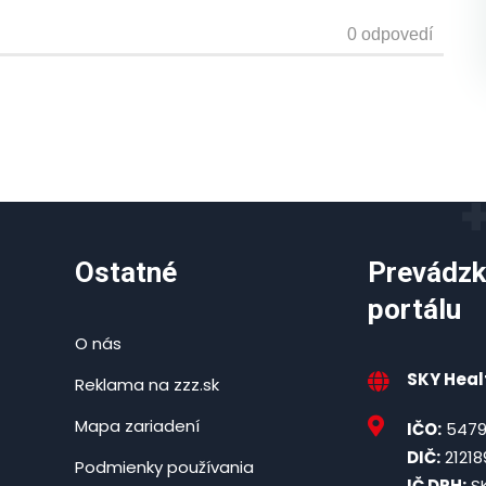
Ostatné
Prevádzk
portálu
O nás
SKY Healt
Reklama na zzz.sk
Mapa zariadení
IČO:
5479
DIČ:
21218
Podmienky používania
IČ DPH:
SK