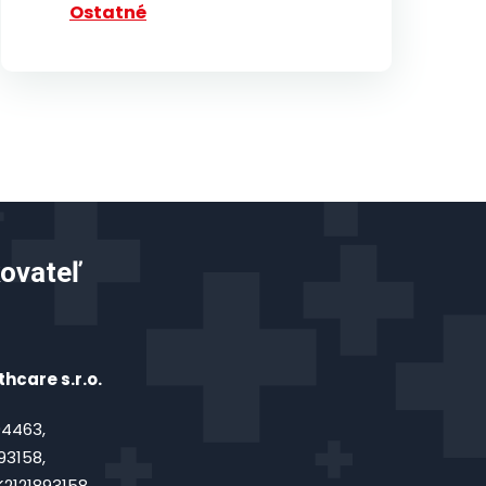
Ostatné
ovateľ
hcare s.r.o.
4463,
93158,
2121893158,