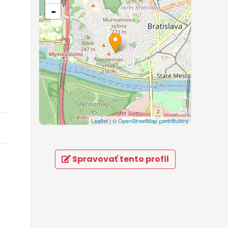
-
Leaflet
|
© OpenStreetMap contributors
Spravovať tento profil