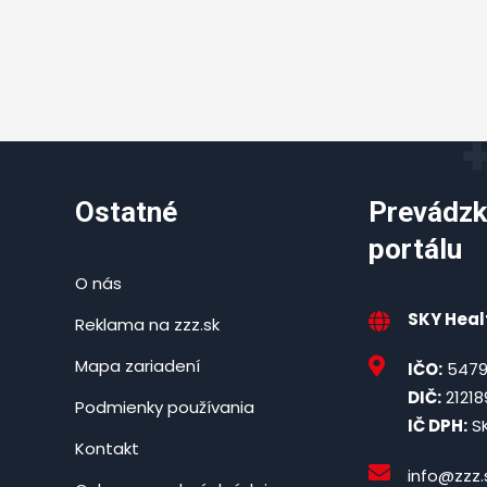
Ostatné
Prevádzk
portálu
O nás
SKY Healt
Reklama na zzz.sk
Mapa zariadení
IČO:
5479
DIČ:
21218
Podmienky používania
IČ DPH:
SK
Kontakt
info@zzz.