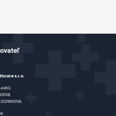
ovateľ
hcare s.r.o.
4463,
93158,
2121893158,
sk