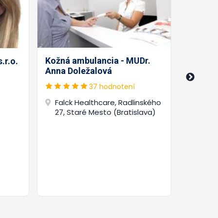
Kožná ambulancia - MUDr.
.r.o.
Anna Doležalová
Kožná
(derma
37 hodnotení
ambulan
Falck Healthcare, Radlinského
August
27, Staré Mesto (Bratislava)
Cinto
(Brat