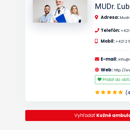
MUDr. Ľub
Adresa:
Mudr
Telefón:
+421
Mobil:
+421 2 
E-mail:
info@
Web:
http://
Pridať do ob
(
Vyhľadať
Kožné ambula