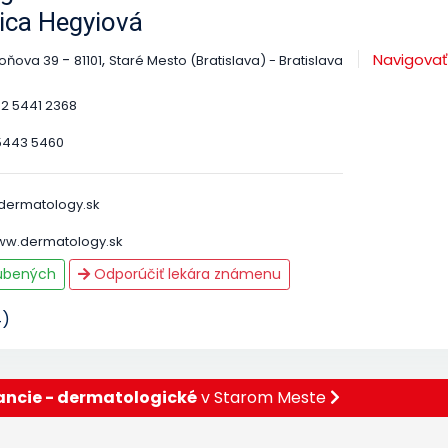
ica Hegyiová
-
,
Navigovať
oňova 39
81101
Staré Mesto (Bratislava) - Bratislava
 2 5441 2368
5443 5460
dermatology.sk
www.dermatology.sk
ľúbených
Odporúčiť lekára známenu
4)
ncie - dermatologické
v Starom Meste