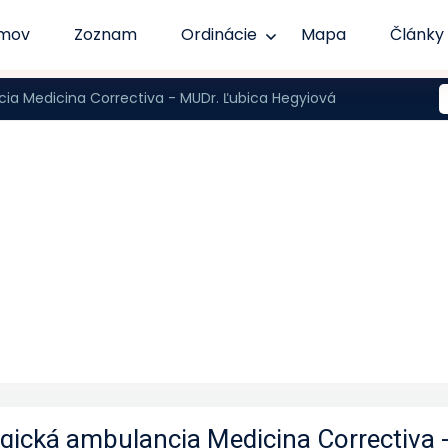
mov
Zoznam
Ordinácie
Mapa
Články
a Medicina Correctiva - MUDr. Ľubica Hegyiová
gická ambulancia Medicina Correctiva 