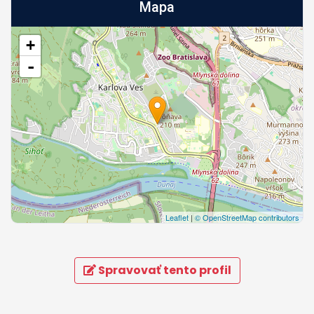
Mapa
+
-
Leaflet
|
© OpenStreetMap contributors
Spravovať tento profil