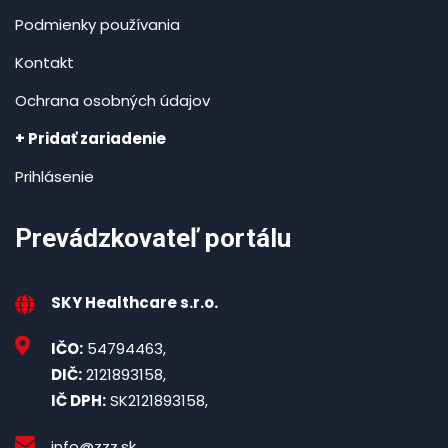
Podmienky používania
Kontakt
Ochrana osobných údajov
+ Pridať zariadenie
Prihlásenie
Prevádzkovateľ portálu
SKY Healthcare s.r.o.
IČO:
54794463,
DIČ:
2121893158,
IČ DPH:
SK2121893158,
info@zzz.sk