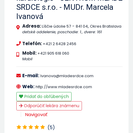
SRDCE s.r.o. - MUDr. Marcela
Ivanová
Adresa:
-
,
Líščie údolie 57
841 04
Okres Bratislava
detské oddelenie, poschodie: 1., dvere: 161
Telefón:
+421 2 6428 2456
Mobil:
+421 905 618 060
Mobil
E-mail:
Ivanova@mladesrdce.com
Web:
http://www.mladesrdce.com
Pridať do obľúbených
Odporúčiť lekára známenu
Navigovať
(5)