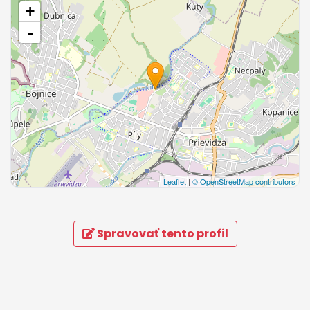
+
-
Leaflet
|
© OpenStreetMap contributors
Spravovať tento profil