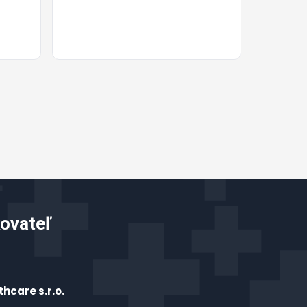
ovateľ
hcare s.r.o.