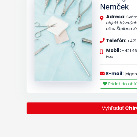
Nemček
Adresa:
Sväto
objekt bývalých
ulicu Štefana Kr
Telefón:
+421
Mobil:
+421 46
Fax
E-mail:
jcig
Pridať do ob
Vyhľadať
Chir