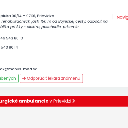
-
,
pluka 90/14
97101
Prievidza
Navi
 rehabilitačných jaslí, 150 m od Bojnickej cesty, odbočiť na
álika pri Sky - elektro, poschodie: prízemie
 46 543 80 13
 543 80 14
anak@manus-med.sk
ľúbených
Odporúčiť lekára známenu
urgické ambulancie
v Prievidzi