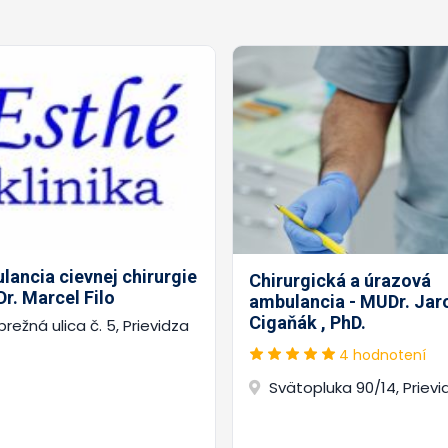
ancia cievnej chirurgie
Chirurgická a úrazová
r. Marcel Filo
ambulancia - MUDr. Jar
Cigaňák , PhD.
režná ulica č. 5, Prievidza
4 hodnotení
Svätopluka 90/14, Prievi