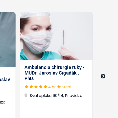
Chirurg
Ambulancia chirurgie ruky -
CHIREUM
MUDr. Jaroslav Cigaňák ,
Richar
PhD.
oslav
4 hodnotení
Nábre
Svätopluka 90/14, Prievidza
dza