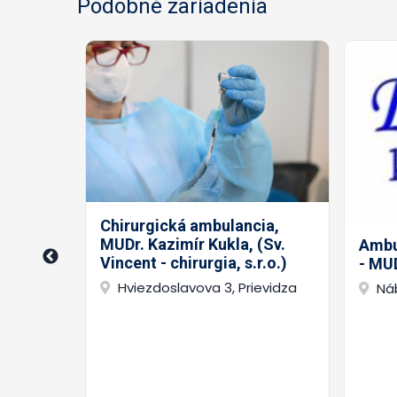
Podobné zariadenia
Chirurgická ambulancia,
MUDr. Kazimír Kukla, (Sv.
Ambul
vej
Vincent - chirurgia, s.r.o.)
- MUD
.o. -
pko
Hviezdoslavova 3, Prievidza
Náb
a