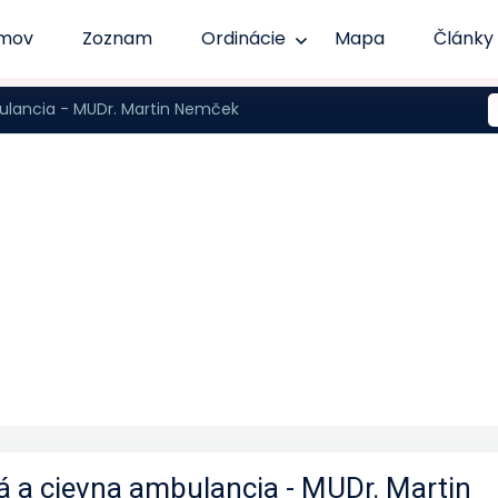
mov
Zoznam
Ordinácie
Mapa
Články
ulancia - MUDr. Martin Nemček
á a cievna ambulancia - MUDr. Martin