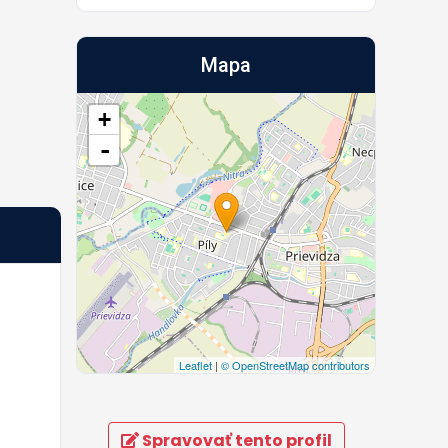
Mapa
+
-
Leaflet
|
© OpenStreetMap contributors
Spravovať tento profil