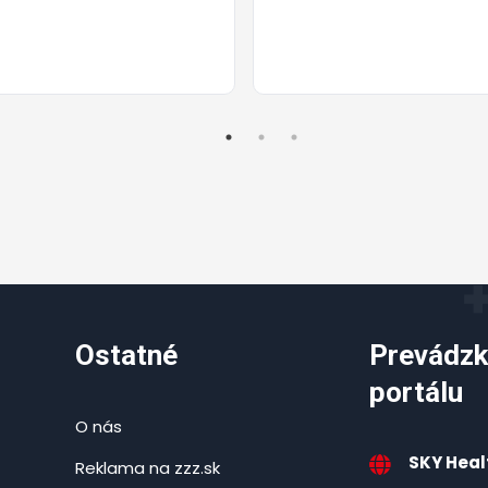
Ostatné
Prevádzk
portálu
O nás
SKY Healt
Reklama na zzz.sk