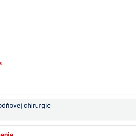
a
ňovej chirurgie
venie