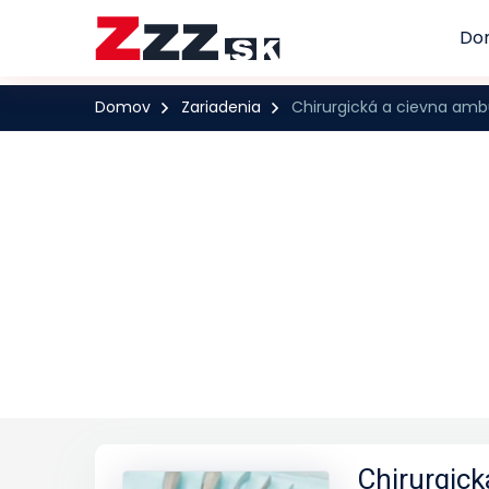
Do
Domov
Zariadenia
Chirurgická a cievna amb
Chirurgick