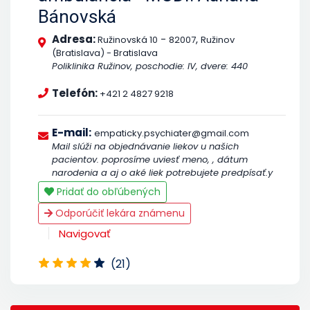
Bánovská
Adresa:
-
,
Ružinovská 10
82007
Ružinov
(Bratislava) - Bratislava
Poliklinika Ružinov, poschodie: IV, dvere: 440
Telefón:
+421 2 4827 9218
E-mail:
empaticky.psychiater@gmail.com
Mail slúži na objednávanie liekov u našich
pacientov. poprosíme uviesť meno, , dátum
narodenia a aj o aké liek potrebujete predpísať.y
Pridať do obľúbených
Odporúčiť lekára známenu
Navigovať
(21)