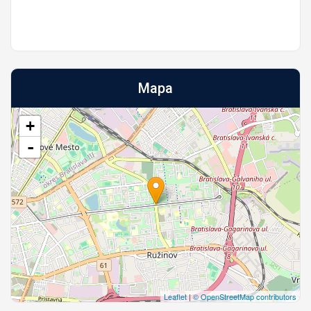
Mapa
+
-
Leaflet
|
© OpenStreetMap contributors