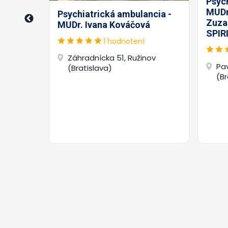
ncia -
Psyc
MUDr
Psychiatrická ambulancia -
Zuza
MUDr. Ivana Kováčová
SPIRI
1 hodnotení
Záhradnícka 51, Ružinov
Pav
(Bratislava)
(Br