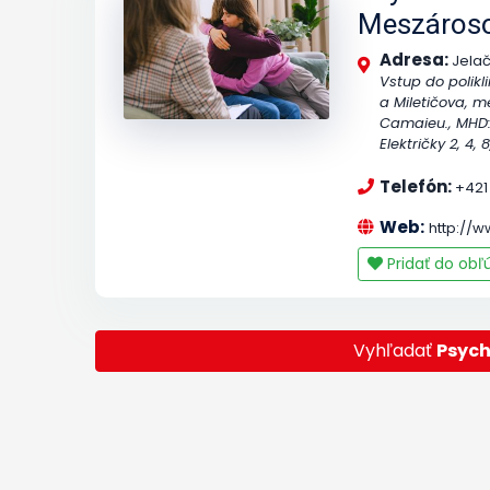
Meszáros
Adresa:
Jelač
Vstup do polikl
a Miletičova, 
Camaieu., MHD: A
Električky 2, 4, 8
Telefón:
+421
Web:
http://w
Pridať do ob
Vyhľadať
Psych