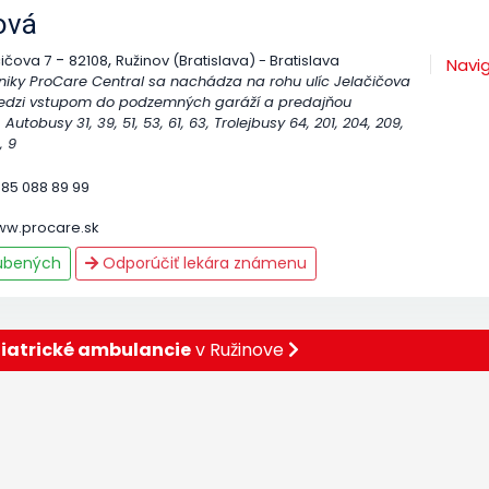
ová
-
,
ičova 7
82108
Ružinov (Bratislava) - Bratislava
Navi
iniky ProCare Central sa nachádza na rohu ulíc Jelačičova
medzi vstupom do podzemných garáží a predajňou
utobusy 31, 39, 51, 53, 61, 63, Trolejbusy 64, 201, 204, 209,
, 9
 85 088 89 99
ww.procare.sk
ľúbených
Odporúčiť lekára známenu
iatrické ambulancie
v Ružinove