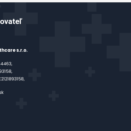
ovateľ
hcare s.r.o.
4463,
93158,
2121893158,
sk