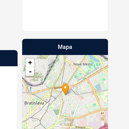
Mapa
+
-