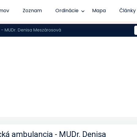
mov
Zoznam
Ordinácie
Mapa
Články
 - MUDr. Denisa Meszárosová
cká ambulancia - MUDr. Denisa