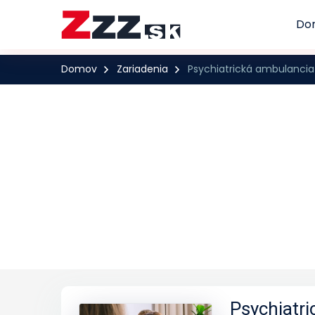
Do
Domov
Zariadenia
Psychiatrická ambulancia
Psychiatri