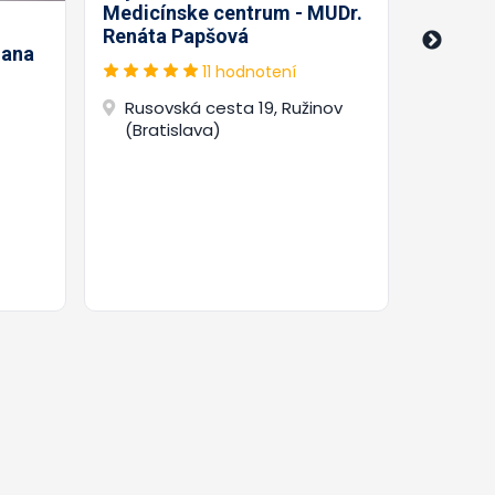
Medicínske centrum - MUDr.
Ambulan
Renáta Papšová
iana
pedopsy
11 hodnotení
psycho
- MUDr.
Rusovská cesta 19, Ružinov
(Bratislava)
Babuš
(Brat