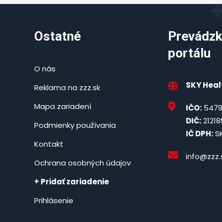
Ostatné
Prevádzk
portálu
O nás
SKY Healt
Reklama na zzz.sk
Mapa zariadení
IČO:
5479
DIČ:
21218
Podmienky používania
IČ DPH:
SK
Kontakt
info@zzz.
Ochrana osobných údajov
+ Pridať zariadenie
Prihlásenie