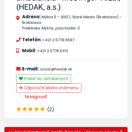
(HEDAK, a.s.)
Adresa:
-
,
Mýtna 5
81107
Staré Mesto (Bratislava) -
Bratislava
Poliklinika Mýtna, poschodie: 5
Telefón:
+421 2 5778 6597
Mobil:
+421 2 5778 6313
E-mail:
vozar@hedak.sk
Pridať do obľúbených
Odporúčiť lekára známenu
Navigovať
(2)