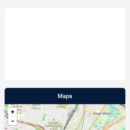
Mapa
+
-