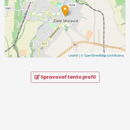
Leaflet
|
© OpenStreetMap contributors
Spravovať tento profil