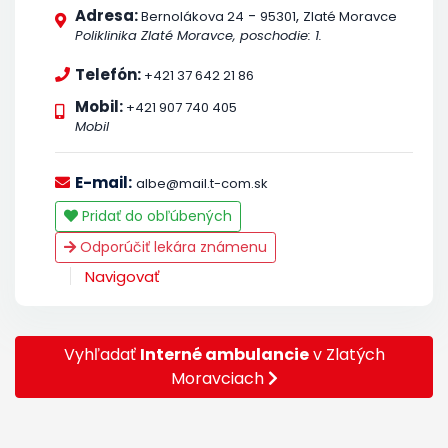
Adresa:
-
,
Bernolákova 24
95301
Zlaté Moravce
Poliklinika Zlaté Moravce, poschodie: 1.
Telefón:
+421 37 642 21 86
Mobil:
+421 907 740 405
Mobil
E-mail:
albe@mail.t-com.sk
Pridať do obľúbených
Odporúčiť lekára známenu
Navigovať
Vyhľadať
Interné ambulancie
v Zlatých
Moravciach