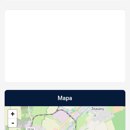
Mapa
+
-