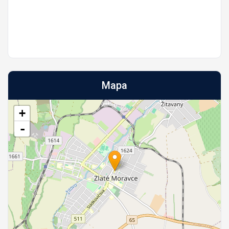
Mapa
+
-