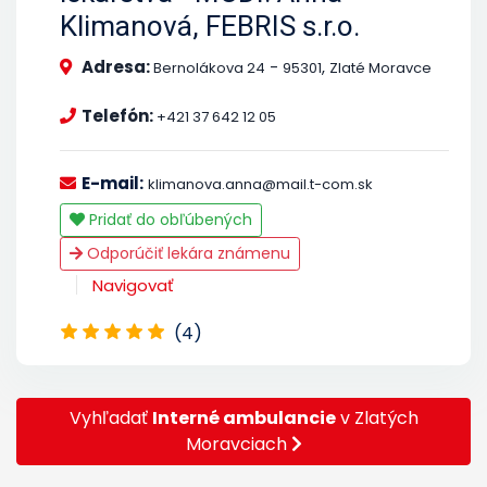
Klimanová, FEBRIS s.r.o.
Adresa:
-
,
Bernolákova 24
95301
Zlaté Moravce
Telefón:
+421 37 642 12 05
E-mail:
klimanova.anna@mail.t-com.sk
Pridať do obľúbených
Odporúčiť lekára známenu
Navigovať
(4)
Vyhľadať
Interné ambulancie
v Zlatých
Moravciach