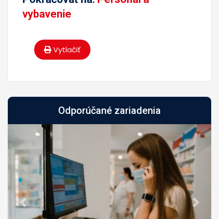
vybavenie
Vytlačiť
Odporúčané zariadenia
Predch.
Nasled