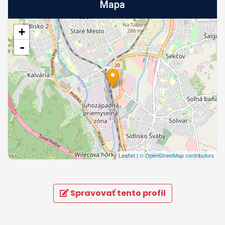
Mapa
+
-
Leaflet
|
© OpenStreetMap contributors
Spravovať tento profil