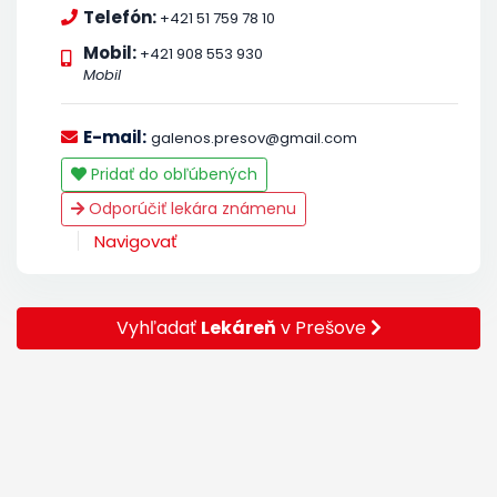
Telefón:
+421 51 759 78 10
Mobil:
+421 908 553 930
Mobil
E-mail:
galenos.presov@gmail.com
Pridať do obľúbených
Odporúčiť lekára známenu
Navigovať
Vyhľadať
Lekáreň
v Prešove