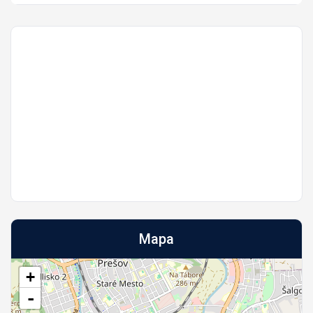
Mapa
+
-