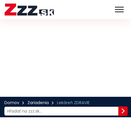
Domov
Zariadenia
Lekáreň ZDRAVIE