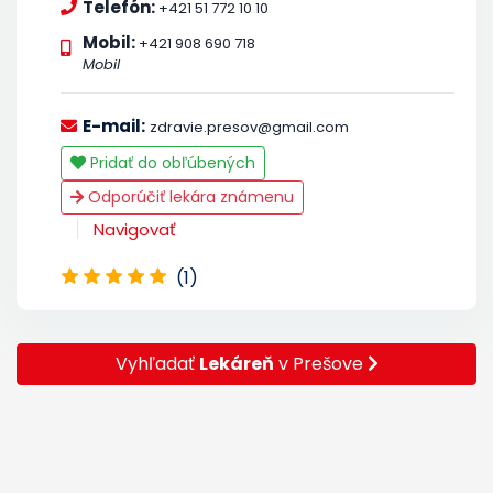
Telefón:
+421 51 772 10 10
Mobil:
+421 908 690 718
Mobil
E-mail:
zdravie.presov@gmail.com
Pridať do obľúbených
Odporúčiť lekára známenu
Navigovať
(1)
Vyhľadať
Lekáreň
v Prešove