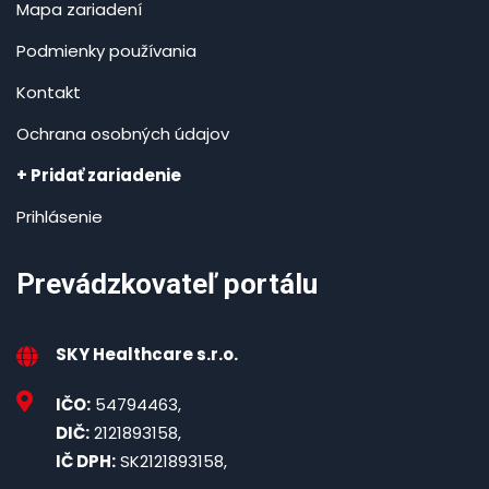
Mapa zariadení
Podmienky používania
Kontakt
Ochrana osobných údajov
+ Pridať zariadenie
Prihlásenie
Prevádzkovateľ portálu
SKY Healthcare s.r.o.
IČO:
54794463,
DIČ:
2121893158,
IČ DPH:
SK2121893158,