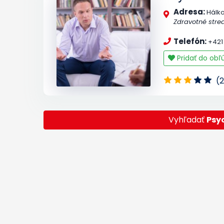
Adresa:
Hálk
Zdravotné stred
Telefón:
+421 
Pridať do ob
(2
Vyhľadať
Psy