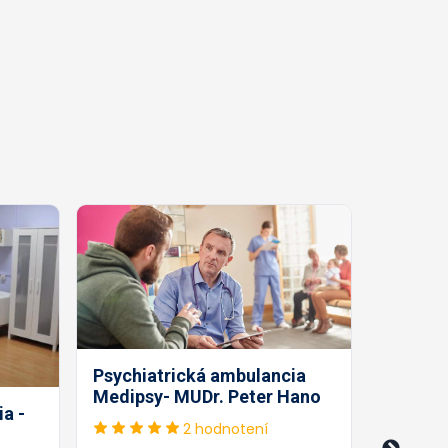
Psychiatrická ambulancia
Psychia
Medipsy- MUDr. Peter Hano
MentCar
a -
Lenka 
2 hodnotení