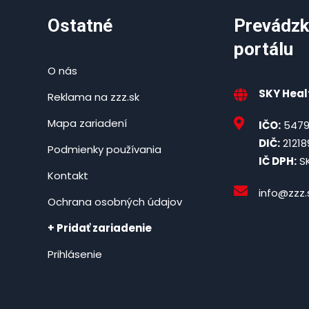
Ostatné
Prevádzk
portálu
O nás
SKY Healt
Reklama na zzz.sk
Mapa zariadení
IČO:
5479
DIČ:
21218
Podmienky používania
IČ DPH:
SK
Kontakt
info@zzz.
Ochrana osobných údajov
+ Pridať zariadenie
Prihlásenie