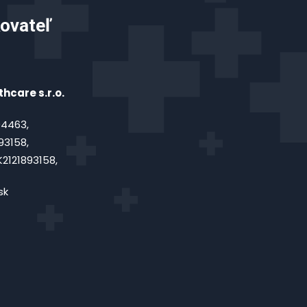
ovateľ
hcare s.r.o.
4463,
93158,
2121893158,
sk