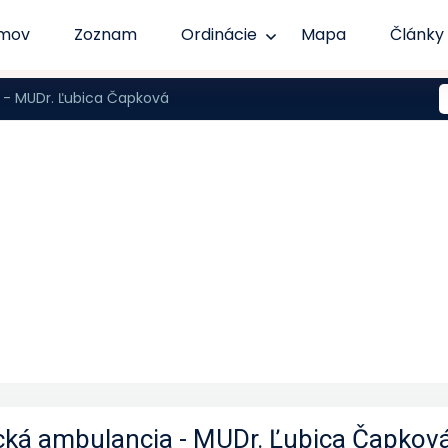
mov
Zoznam
Ordinácie
Mapa
Články
 - MUDr. Ľubica Čapková
ická ambulancia - MUDr. Ľubica Čapkov