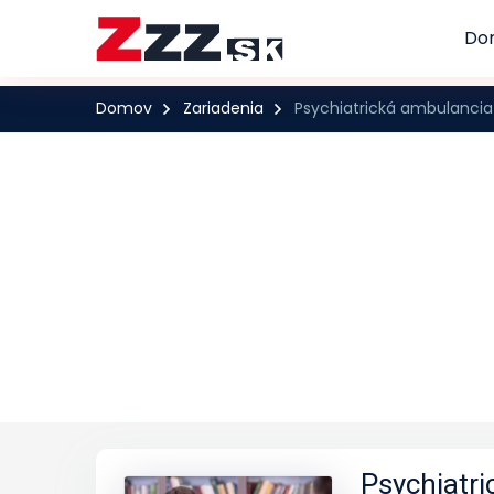
Do
Domov
Zariadenia
Psychiatrická ambulancia
Psychiatr