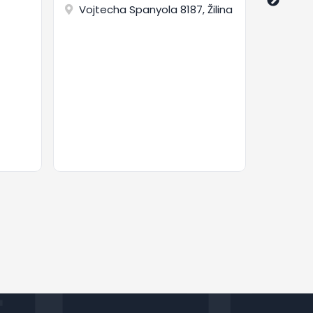
Vojtecha Spanyola 8187, Žilina
Vojte
Žilina