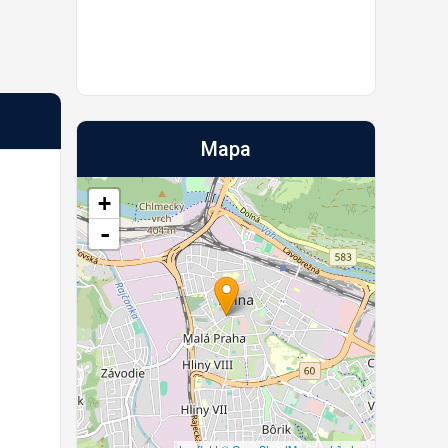
Mapa
+
-