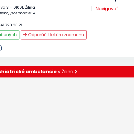
-
,
ova 3
01001
Žilina
Navigovať
isko, poschodie: 4.
41 723 23 21
ľúbených
Odporúčiť lekára známenu
)
chiatrické ambulancie
v Žiline