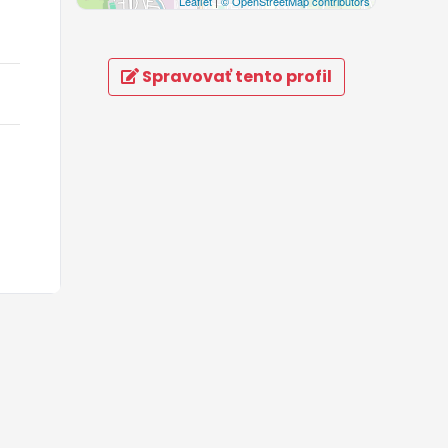
Leaflet
|
© OpenStreetMap contributors
Spravovať tento profil