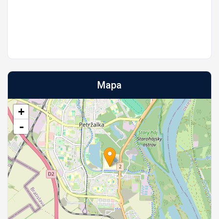
Mapa
+
-