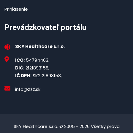
Prihlásenie
Prevádzkovateľ portálu
SKY Healthcare s.r.o.
IČO:
54794463,
DIČ:
2121893158,
IČ DPH:
SK2121893158,
info@zzz.sk
SKY Healthcare s.r.o. © 2005 - 2026 Všetky práva