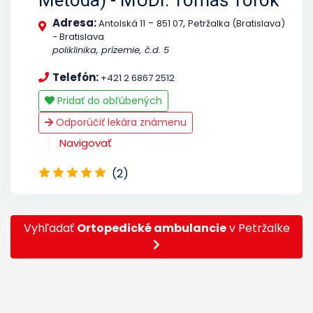
Adresa:
-
,
Antolská 11
851 07
Petržalka (Bratislava)
- Bratislava
poliklinika, prízemie, č.d. 5
Telefón:
+421 2 6867 2512
Pridať do obľúbených
Odporúčiť lekára známenu
Navigovať
(2)
Vyhľadať
Ortopedické ambulancie
v Petržalke