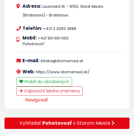
Adresa:
-
,
Laurinská 16
81101
Staré Mesto
(Bratislava) - Bratislava
Telefón:
+421 2 2083 3888
Mobil:
+421 901 901 000
Pohotovosť
E-mail:
klinika@stomamed.sk
Web:
https://www.stomamed.sk/
Pridať do obľúbených
Odporúčiť lekára známenu
Navigovať
Vyhľadať
Pohotovosť
v Starom Meste