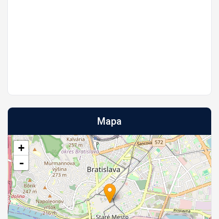
Mapa
+
-