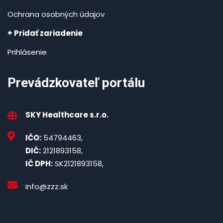
Ochrana osobných údajov
+ Pridať zariadenie
Prihlásenie
Prevádzkovateľ portálu
SKY Healthcare s.r.o.
IČO:
54794463,
DIČ:
2121893158,
IČ DPH:
SK2121893158,
info@zzz.sk