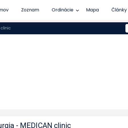
mov
Zoznam
Ordinácie
Mapa
Články
clinic
rgia - MEDICAN clinic