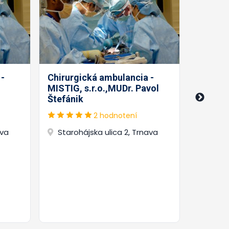
 -
Chirurgická ambulancia -
MISTIG, s.r.o.,MUDr. Pavol
Chirurg
Štefánik
PROCHIR
Varga
2 hodnotení
ava
Starohájska ulica 2, Trnava
Staro