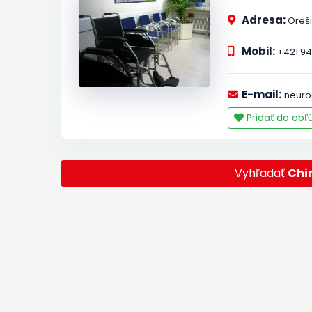
Adresa:
Oreš
Mobil:
+421 94
E-mail:
neuro
Pridať do ob
Vyhľadať
Chi