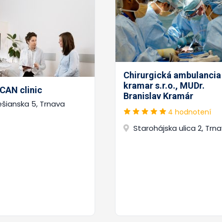
Chirurgická ambulancia
kramar s.r.o., MUDr.
CAN clinic
Branislav Kramár
ešianska 5, Trnava
4 hodnotení
Starohájska ulica 2, Trn