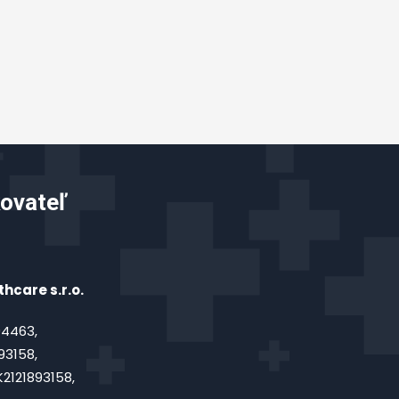
ovateľ
hcare s.r.o.
4463,
93158,
2121893158,