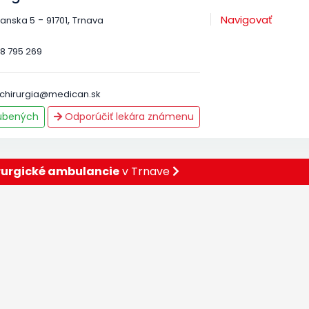
-
,
Navigovať
ianska 5
91701
Trnava
8 795 269
chirurgia@medican.sk
ľúbených
Odporúčiť lekára známenu
rurgické ambulancie
v Trnave