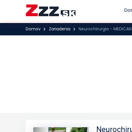
Do
Domov
Zariadenia
Neurochirurgia - MEDICAN 
Neurochiru