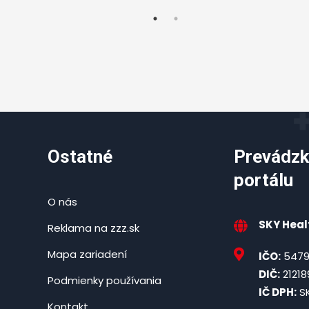
Ostatné
Prevádzk
portálu
O nás
SKY Healt
Reklama na zzz.sk
Mapa zariadení
IČO:
5479
DIČ:
21218
Podmienky používania
IČ DPH:
SK
Kontakt