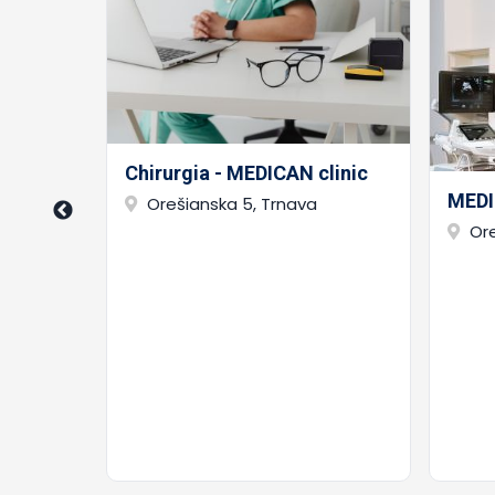
ia -
Chirurgia - MEDICAN clinic
URGIA,
MEDI
Orešianska 5, Trnava
v Kramár
Or
rnava