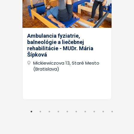
Ambulancia fyziatrie,
balneológie a liečebnej
rehabilitácie - MUDr. Mária
Šípková
Mickiewiczova 13, Staré Mesto
(Bratislava)