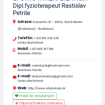
Dipl.fyzioterapeut Rastislav
Petrila
Adresa:
-
,
Kubaniho 16
81104
Staré Mesto
(Bratislava) - Bratislava
Telefón:
+421 915 426 230
Lenka Bartoňová
Mobil:
+421 905 167 186
Rastislav Petrila
E-mail:
rastotulcik@hotmail.com
Rastislav Petrila
E-mail:
lenkarehabka@gmail.com
Lenka Bartoňová
Web:
http://www.vitalrehab.sk
Pridať do obľúbených
Odporúčiť lekára známenu